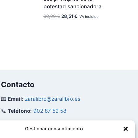
potestad sancionadora
El
El
30,00
€
28,51
€
IVA incluido
precio
precio
original
actual
era:
es:
30,00 €.
28,51 €.
Contacto
📧
Email:
zaralibro@zaralibro.es
📞
Teléfono:
902 87 52 58
Mi Cuenta
Gestionar consentimiento