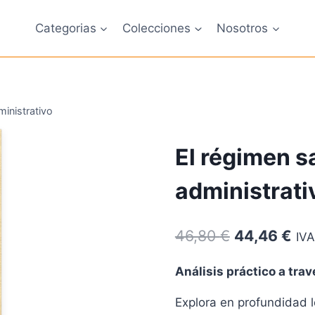
Categorias
Colecciones
Nosotros
inistrativo
El régimen 
administrati
El
El
46,80
€
44,46
€
IVA
precio
pre
Análisis práctico a trav
original
act
Explora en profundidad 
era:
es: