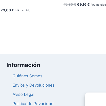
El
El
72,80
€
69,16
€
IVA incluido
precio
precio
El
El
79,00
€
IVA incluido
original
actual
precio
precio
era:
es:
original
actual
72,80 €.
69,16 €.
era:
es:
83,16 €.
79,00 €.
Información
Quiénes Somos
Envíos y Devoluciones
Aviso Legal
Política de Privacidad