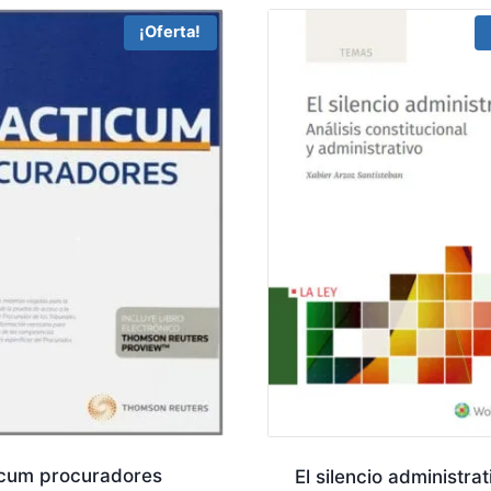
¡Oferta!
icum procuradores
El silencio administrat