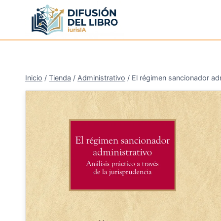
Saltar
al
contenido
Inicio
/
Tienda
/
Administrativo
/
El régimen sancionador adm
¡Oferta!