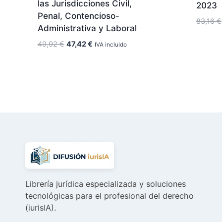
las Jurisdicciones Civil,
2023
Penal, Contencioso-
83,16
€
Administrativa y Laboral
El
El
49,92
€
47,42
€
IVA incluido
precio
precio
original
actual
era:
es:
49,92 €.
47,42 €.
Librería jurídica especializada y soluciones
tecnológicas para el profesional del derecho
(iurisIA).