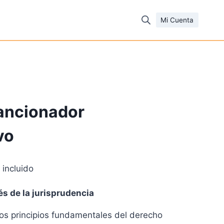
Mi Cuenta
sancionador
vo
 incluido
cio
és de la jurisprudencia
ual
los principios fundamentales del derecho