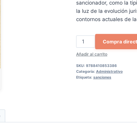
sancionador, como la tip
46,80 €.
44,
la luz de la evolución ju
contornos actuales de la
El
Compra direc
régimen
Añadir al carrito
sancionador
administrativo
SKU:
9788410853386
cantidad
Categoría:
Administrativo
Etiqueta:
sanciones
e