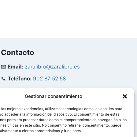
era:
es:
100,00 €.
94,99 €.
Contacto
📧
Email:
zaralibro@zaralibro.es
📞
Teléfono:
902 87 52 58
Mi Cuenta
Gestionar consentimiento
 las mejores experiencias, utilizamos tecnologías como las cookies para
👤
Acceder / Mi Cuenta
o acceder a la información del dispositivo. El consentimiento de estas
 nos permitirá procesar datos como el comportamiento de navegación o las
🛒
Ver Carrito
ones únicas en este sitio. No consentir o retirar el consentimiento, puede
tivamente a ciertas características y funciones.