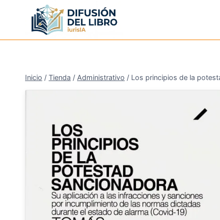
Saltar
al
contenido
Inicio
/
Tienda
/
Administrativo
/
Los principios de la potes
¡Oferta!