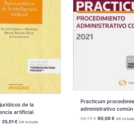
Practicum procedimie
jurídicos de la
administrativo común
encia artificial
El
El
94,73
€
90,00
€
IVA incluid
El
El
€
35,01
€
IVA incluido
precio
precio
precio
precio
original
actual