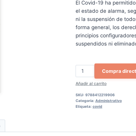
El Covid-19 ha permitido
30,00 €.
28,
el estado de alarma, seg
ni la suspensión de tod
forma general, los derec
principios configurador
suspendidos ni eliminad
Los
Compra direc
principios
Añadir al carrito
de
la
SKU:
9788412219906
potestad
Categoría:
Administrativo
Etiqueta:
covid
sancionadora
cantidad
e