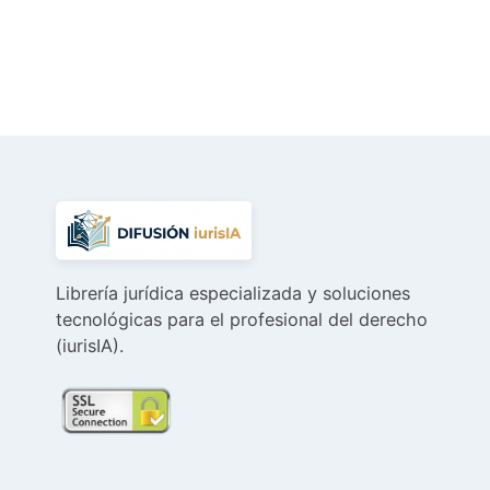
precio
precio
original
actual
era:
es:
45,95 €.
43,65 €.
Librería jurídica especializada y soluciones
tecnológicas para el profesional del derecho
(iurisIA).