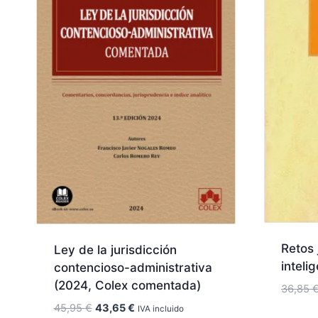
Retos 
Ley de la jurisdicción
intelig
contencioso-administrativa
(2024, Colex comentada)
36,85
El
El
45,95
€
43,65
€
IVA incluido