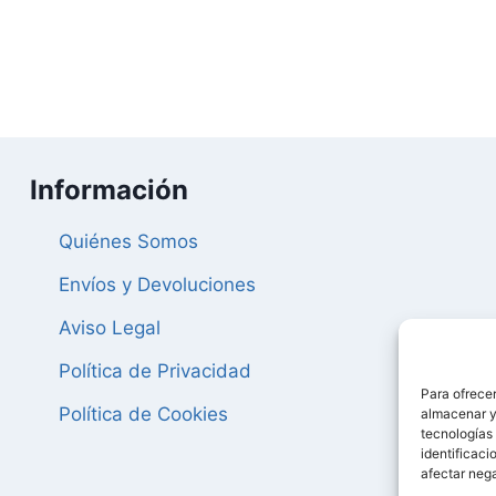
original
actual
era:
es:
era:
es:
94,73 €.
90,00 €.
36,85 €.
35,01 €.
Información
Quiénes Somos
Envíos y Devoluciones
Aviso Legal
Política de Privacidad
Para ofrecer
Política de Cookies
almacenar y/
tecnologías
identificaci
afectar nega