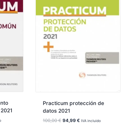
nto
Practicum protección de
 2021
datos 2021
El
El
100,00
€
94,99
€
o
IVA incluido
precio
precio
original
actual