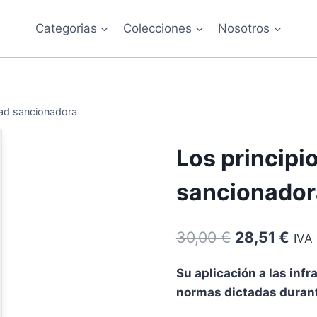
Categorias
Colecciones
Nosotros
tad sancionadora
Los principi
sancionador
El
El
30,00
€
28,51
€
IVA 
precio
pre
Su aplicación a las inf
original
act
normas dictadas durant
era:
es: