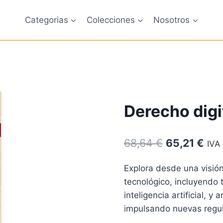
Categorias
Colecciones
Nosotros
Derecho digi
El
El
68,64
€
65,21
€
IVA 
precio
pre
Explora desde una visión 
original
act
tecnológico, incluyendo 
era:
es:
inteligencia artificial, 
68,64 €.
65,
impulsando nuevas regul