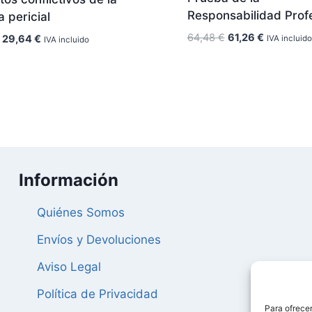
Responsabilidad Prof
 pericial
El
El
64,48
€
61,26
€
El
El
29,64
€
IVA incluido
IVA incluido
precio
precio
precio
precio
original
actual
original
actual
era:
es:
era:
es:
64,48 €.
61,26 €.
31,20 €.
29,64 €.
Información
Quiénes Somos
Envíos y Devoluciones
Aviso Legal
Política de Privacidad
Para ofrecer