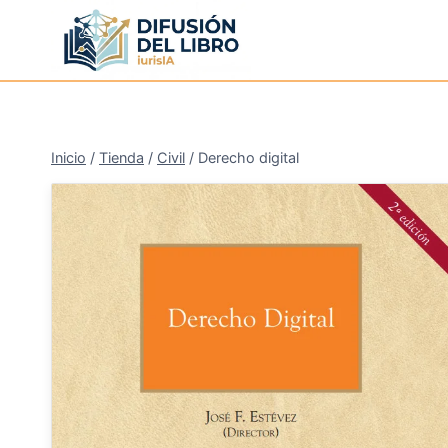
Saltar
al
contenido
Inicio
/
Tienda
/
Civil
/
Derecho digital
¡Oferta!