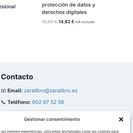
protección de datos y
esional
derechos digitales
El
El
15,60
€
14,82
€
IVA incluido
precio
precio
original
actual
era:
es:
15,60 €.
14,82 €.
Contacto
📧
Email:
zaralibro@zaralibro.es
📞
Teléfono:
902 87 52 58
Mi Cuenta
Gestionar consentimiento
 las mejores experiencias, utilizamos tecnologías como las cookies para