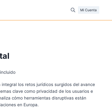
Mi Cuenta
tal
incluido
cio
integral los retos jurídicos surgidos del avance
ual
temas clave como privacidad de los usuarios e
y analiza cómo herramientas disruptivas están
21 €.
aciones en Europa.