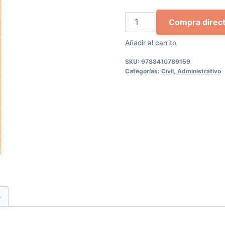
Derecho
Compra direc
digital
Añadir al carrito
cantidad
SKU:
9788410789159
Categorías:
Civil
,
Administrativo
e