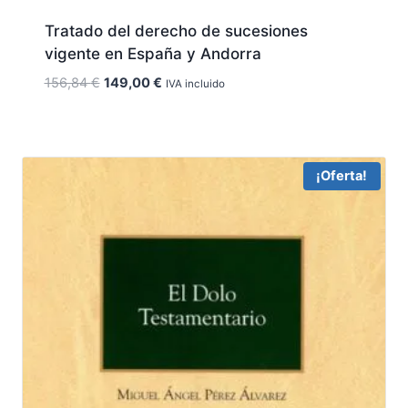
Tratado del derecho de sucesiones
vigente en España y Andorra
El
El
156,84
€
149,00
€
IVA incluido
precio
precio
original
actual
era:
es:
156,84 €.
149,00 €.
¡Oferta!