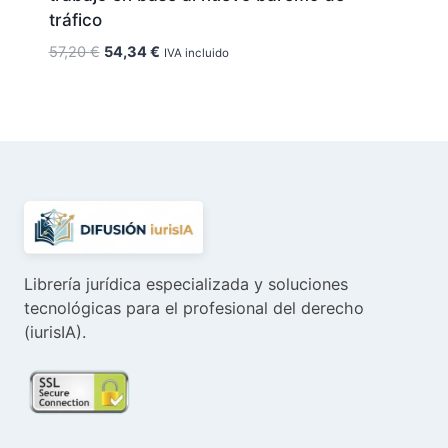
tráfico
El
El
57,20
€
54,34
€
IVA incluido
precio
precio
original
actual
era:
es:
57,20 €.
54,34 €.
Librería jurídica especializada y soluciones
tecnológicas para el profesional del derecho
(iurisIA).