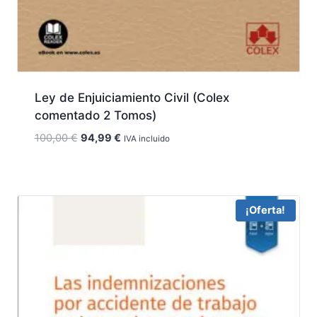
Ley de Enjuiciamiento Civil (Colex
comentado 2 Tomos)
El
El
100,00
€
94,99
€
IVA incluido
precio
precio
original
actual
era:
es:
100,00 €.
94,99 €.
¡Oferta!