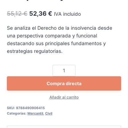
El
El
55,12
€
52,36
€
IVA incluido
precio
precio
Se analiza el Derecho de la insolvencia desde
original
actual
una perspectiva comparada y funcional
era:
es:
destacando sus principales fundamentos y
55,12 €.
52,36 €.
estrategias regulatorias.
Derecho
de
Compra directa
la
insolvencia:
Añadir al carrito
un
enfoque
SKU:
9788490906415
Categorías:
Mercantil
,
Civil
comparado
y