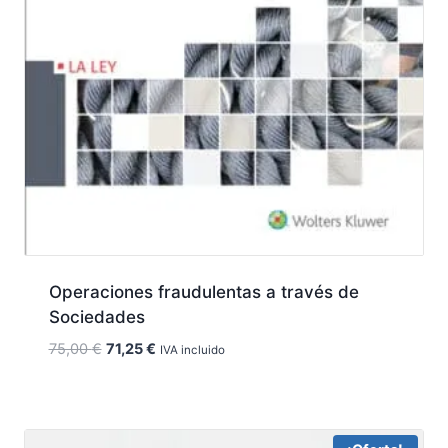
Operaciones fraudulentas a través de
Sociedades
El
El
75,00
€
71,25
€
IVA incluido
precio
precio
original
actual
era:
es:
75,00 €.
71,25 €.