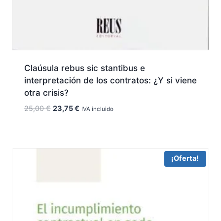
Claúsula rebus sic stantibus e
interpretación de los contratos: ¿Y si viene
otra crisis?
El
El
25,00
€
23,75
€
IVA incluido
precio
precio
original
actual
era:
es:
25,00 €.
23,75 €.
¡Oferta!