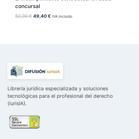
concursal
El
El
52,00
€
49,40
€
IVA incluido
precio
precio
original
actual
era:
es:
52,00 €.
49,40 €.
Librería jurídica especializada y soluciones
tecnológicas para el profesional del derecho
(iurisIA).