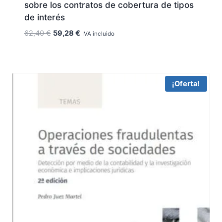
sobre los contratos de cobertura de tipos
de interés
El
El
62,40
€
59,28
€
IVA incluido
precio
precio
original
actual
era:
es:
62,40 €.
59,28 €.
¡Oferta!