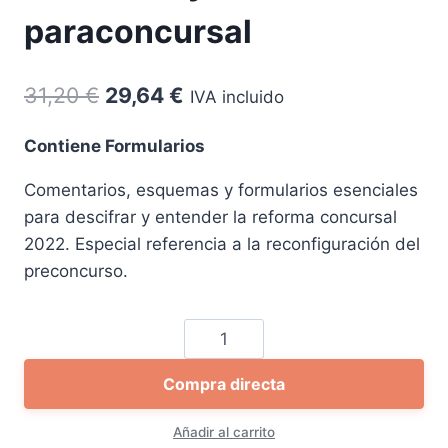
paraconcursal
El
El
31,20
€
29,64
€
IVA incluido
precio
precio
Contiene Formularios
original
actual
Comentarios, esquemas y formularios esenciales
era:
es:
para descifrar y entender la reforma concursal
31,20 €.
29,64 €.
2022. Especial referencia a la reconfiguración del
preconcurso.
Claves
y
Compra directa
aspectos
prácticos
Añadir al carrito
de