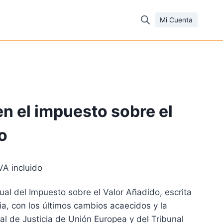
Mi Cuenta
en el impuesto sobre el
o
l
VA incluido
recio
tual del Impuesto sobre el Valor Añadido, escrita
ctual
ia, con los últimos cambios acaecidos y la
s:
nal de Justicia de Unión Europea y del Tribunal