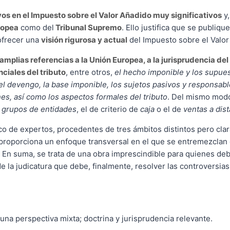
os en el Impuesto sobre el Valor Añadido muy significativos
y,
ropea
como del
Tribunal Supremo
. Ello justifica que se publiq
 ofrecer una
visión rigurosa y actual
del Impuesto sobre el Valor
 amplias referencias a la Unión Europea, a la jurisprudencia del
ciales del tributo
, entre otros,
el hecho imponible y los supues
, el devengo, la base imponible, los sujetos pasivos y responsa
es, así como los aspectos formales del tributo
. Del mismo modo
s
grupos de entidades
, el de criterio de
caja
o el de
ventas a dist
co de expertos, procedentes de tres ámbitos distintos pero cla
e proporciona un enfoque transversal en el que se entremezclan
. En suma, se trata de una obra imprescindible para quienes deb
 la judicatura que debe, finalmente, resolver las controversias 
na perspectiva mixta; doctrina y jurisprudencia relevante.