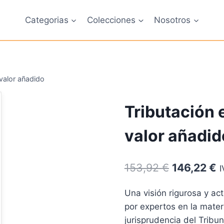
Categorias
Colecciones
Nosotros
 valor añadido
Tributación 
valor añadid
El
E
153,92
€
146,22
€
I
precio
p
Una visión rigurosa y ac
original
a
por expertos en la mater
era:
e
jurisprudencia del Tribu