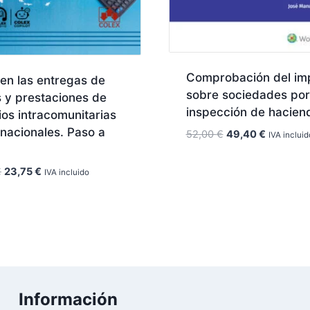
Comprobación del im
 en las entregas de
sobre sociedades por
 y prestaciones de
inspección de hacien
ios intracomunitarias
rnacionales. Paso a
El
El
52,00
€
49,40
€
IVA incluid
precio
precio
original
actual
El
El
€
23,75
€
IVA incluido
era:
es:
precio
precio
52,00 €.
49,40 €.
original
actual
era:
es:
25,00 €.
23,75 €.
Información