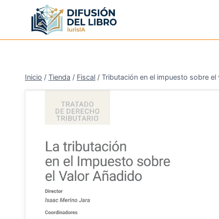
Saltar
al
contenido
Inicio
/
Tienda
/
Fiscal
/
Tributación en el impuesto sobre el
¡Oferta!