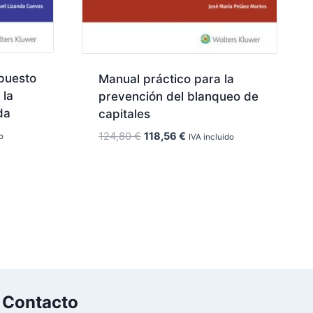
puesto
Manual práctico para la
 la
prevención del blanqueo de
da
capitales
El
El
124,80
€
118,56
€
o
IVA incluido
precio
precio
original
actual
era:
es:
124,80 €.
118,56 €.
Contacto