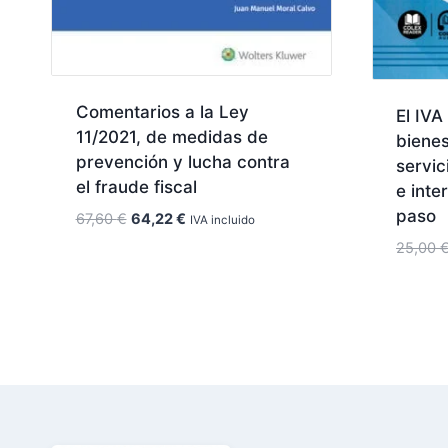
Comentarios a la Ley
El IVA
11/2021, de medidas de
bienes
prevención y lucha contra
servic
el fraude fiscal
e inte
paso
El
El
67,60
€
64,22
€
IVA incluido
precio
precio
25,00
original
actual
era:
es:
67,60 €.
64,22 €.