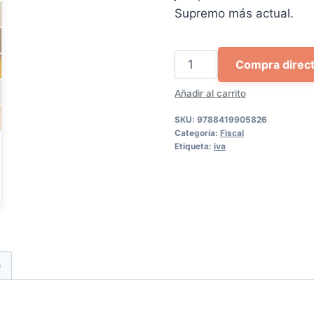
153,92 €.
1
Supremo más actual.
Tributación
Compra direc
en
Añadir al carrito
el
impuesto
SKU:
9788419905826
sobre
Categoría:
Fiscal
Etiqueta:
iva
el
valor
añadido
cantidad
e