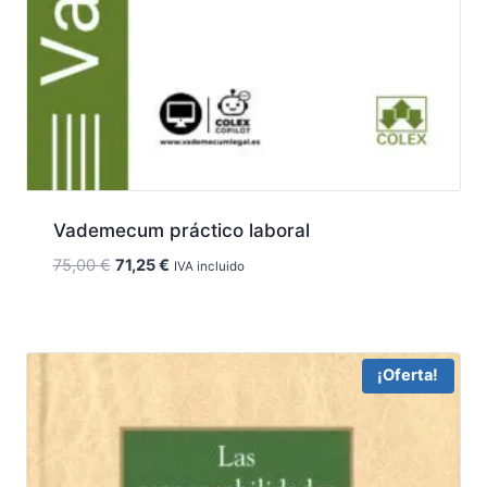
Vademecum práctico laboral
El
El
75,00
€
71,25
€
IVA incluido
precio
precio
original
actual
era:
es:
75,00 €.
71,25 €.
¡Oferta!