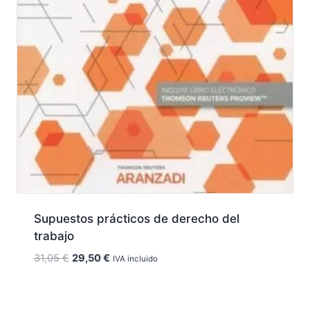
Supuestos prácticos de derecho del
trabajo
El
El
31,05
€
29,50
€
IVA incluido
precio
precio
original
actual
era:
es: