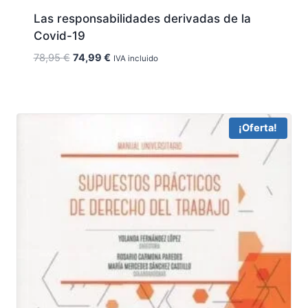
Las responsabilidades derivadas de la
Covid-19
El
El
78,95
€
74,99
€
IVA incluido
precio
precio
original
actual
era:
es:
78,95 €.
74,99 €.
¡Oferta!