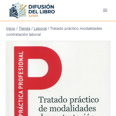
Saltar
al
contenido
Inicio
/
Tienda
/
Laboral
/
Tratado práctico modalidades
contratación laboral
¡Oferta!