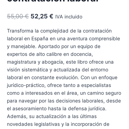
El
El
55,00
€
52,25
€
IVA incluido
precio
precio
Transforma la complejidad de la contratación
original
actual
laboral en España en una aventura comprensible
era:
es:
y manejable. Aportado por un equipo de
55,00 €.
52,25 €.
expertos de alto calibre en docencia,
magistratura y abogacía, este libro ofrece una
visión sistemática y actualizada del entorno
laboral en constante evolución. Con un enfoque
jurídico-práctico, ofrece tanto a especialistas
como a interesados en el área, un camino seguro
para navegar por las decisiones laborales, desde
el asesoramiento hasta la defensa jurídica.
Además, su actualización a las últimas
novedades legislativas y la incorporación de