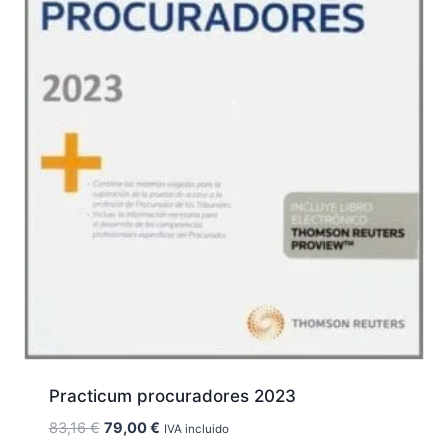
Practicum procuradores 2023
El
El
83,16
€
79,00
€
IVA incluido