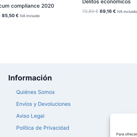
Delitos económicos
icum compliance 2020
El
El
72,80
€
69,16
€
IVA incluido
El
El
€
85,50
€
IVA incluido
precio
precio
precio
precio
original
actual
original
actual
era:
es:
era:
es:
72,80 €.
69,16 €.
90,00 €.
85,50 €.
Información
Quiénes Somos
Envíos y Devoluciones
Aviso Legal
Política de Privacidad
Para ofrecer