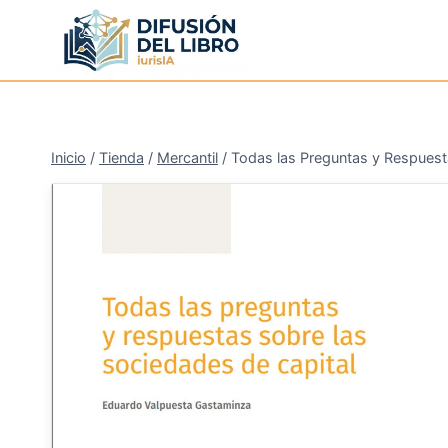
Saltar
al
contenido
Inicio
/
Tienda
/
Mercantil
/
Todas las Preguntas y Respuest
¡Oferta!