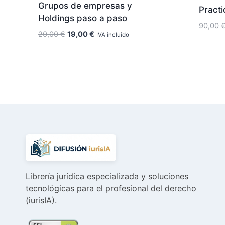
Grupos de empresas y
Pract
Holdings paso a paso
90,00
El
El
20,00
€
19,00
€
IVA incluido
precio
precio
original
actual
era:
es:
20,00 €.
19,00 €.
Librería jurídica especializada y soluciones
tecnológicas para el profesional del derecho
(iurisIA).