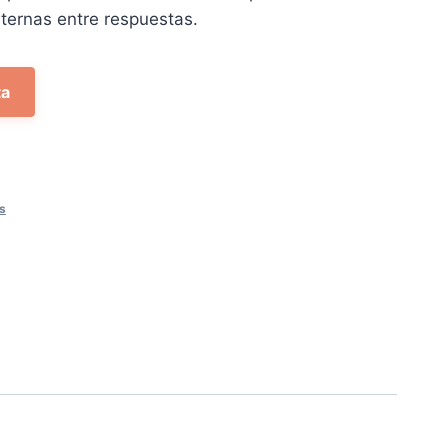
34 €.
ternas entre respuestas.
ta
s