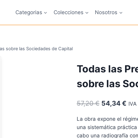
Categorias
Colecciones
Nosotros
as sobre las Sociedades de Capital
Todas las P
sobre las So
El
El
57,20
€
54,34
€
IVA
precio
pre
La obra expone el régime
original
act
una sistemática práctica
era:
es:
cabo una radiografía co