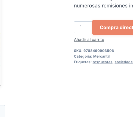
57,20 €.
54,
numerosas remisiones in
Todas
Compra direc
las
Añadir al carrito
Preguntas
y
SKU:
9788490903506
Respuestas
Categoría:
Mercantil
Etiquetas:
respuestas
,
sociedade
sobre
las
Sociedades
de
Capital
cantidad
e