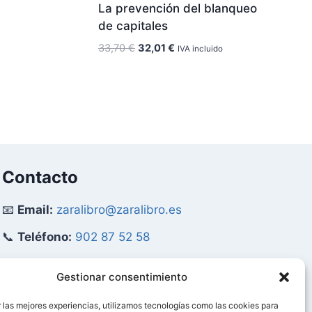
La prevención del blanqueo
de capitales
El
El
33,70
€
32,01
€
IVA incluido
precio
precio
original
actual
era:
es:
33,70 €.
32,01 €.
Contacto
📧
Email:
zaralibro@zaralibro.es
📞
Teléfono:
902 87 52 58
Mi Cuenta
Gestionar consentimiento
 las mejores experiencias, utilizamos tecnologías como las cookies para