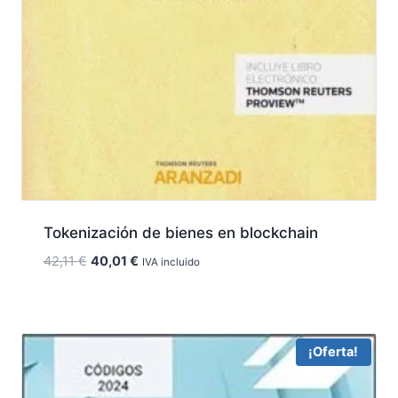
Tokenización de bienes en blockchain
El
El
42,11
€
40,01
€
IVA incluido
precio
precio
original
actual
era:
es:
42,11 €.
40,01 €.
¡Oferta!