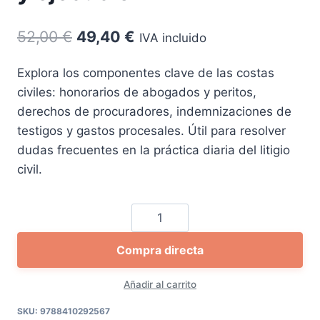
El
El
52,00
€
49,40
€
IVA incluido
precio
precio
Explora los componentes clave de las costas
original
actual
civiles: honorarios de abogados y peritos,
era:
es:
derechos de procuradores, indemnizaciones de
52,00 €.
49,40 €.
testigos y gastos procesales. Útil para resolver
dudas frecuentes en la práctica diaria del litigio
civil.
Tasación
de
Compra directa
costas
civil:
Añadir al carrito
liquidación,
impugnación
SKU:
9788410292567