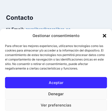
Contacto
📧
Email:
zaralibro@zaralibro.es
Gestionar consentimiento
📞
Teléfono:
902 87 52 58
Para ofrecer las mejores experiencias, utilizamos tecnologías como las
cookies para almacenar y/o acceder a la información del dispositivo. El
Mi Cuenta
consentimiento de estas tecnologías nos permitirá procesar datos como
el comportamiento de navegación o las identificaciones únicas en este
sitio. No consentir o retirar el consentimiento, puede afectar
👤
Acceder / Mi Cuenta
negativamente a ciertas características y funciones.
🛒
Ver Carrito
Aceptar
Denegar
© 2026 Difusión del Libro - Zaralibro - Todos los
0
Ver preferencias
derechos reservados.