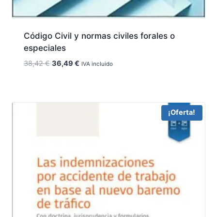
Código Civil y normas civiles forales o
especiales
El
El
38,42
€
36,49
€
IVA incluido
precio
precio
original
actual
era:
es:
38,42 €.
36,49 €.
¡Oferta!