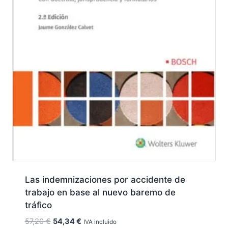
Las indemnizaciones por accidente de
trabajo en base al nuevo baremo de
tráfico
El
El
57,20
€
54,34
€
IVA incluido