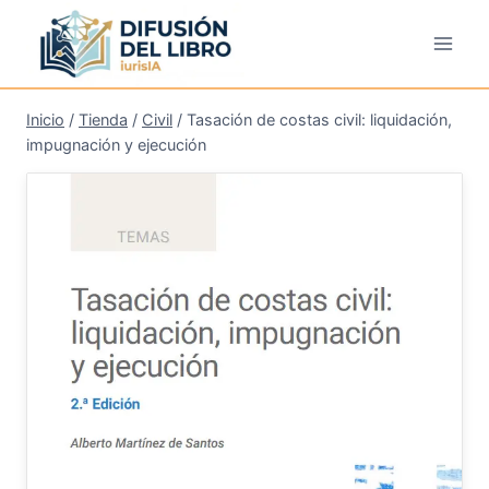
Saltar
al
contenido
Inicio
/
Tienda
/
Civil
/
Tasación de costas civil: liquidación,
impugnación y ejecución
¡Oferta!