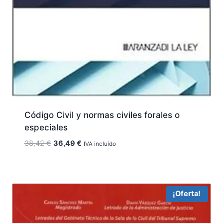
Código Civil y normas civiles forales o
especiales
El
El
38,42
€
36,49
€
IVA incluido
precio
precio
original
actual
era:
es:
38,42 €.
36,49 €.
¡Oferta!