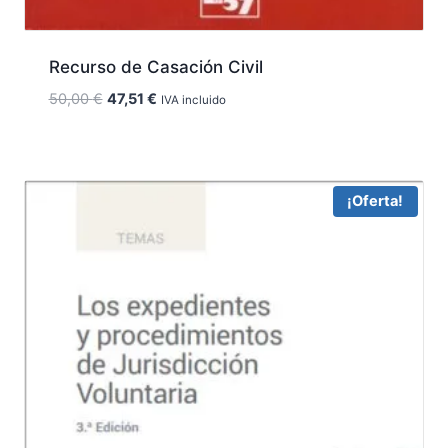
Recurso de Casación Civil
El
El
50,00
€
47,51
€
IVA incluido
precio
precio
original
actual
era:
es:
50,00 €.
47,51 €.
¡Oferta!