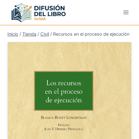
Saltar
al
contenido
Inicio
/
Tienda
/
Civil
/
Recursos en el proceso de ejecución
¡Oferta!