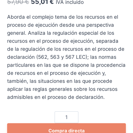
El
El
57,90
€
55,01
€
IVA incluido
precio
precio
Aborda el complejo tema de los recursos en el
original
actual
proceso de ejecución desde una perspectiva
era:
es:
general. Analiza la regulación especial de los
57,90 €.
55,01 €.
recursos en el proceso de ejecución, separada
de la regulación de los recursos en el proceso de
declaración (562, 563 y 567 LEC); las normas
particulares en las que se dispone la procedencia
de recursos en el proceso de ejecución y,
también, las situaciones en las que procede
aplicar las reglas generales sobre los recursos
admisibles en el proceso de declaración.
Recursos
en
Compra directa
el