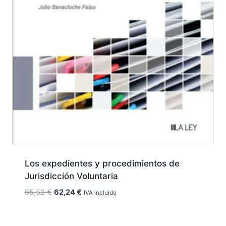
Los expedientes y procedimientos de
Jurisdicción Voluntaria
El
El
65,52
€
62,24
€
IVA incluido
precio
precio
original
actual