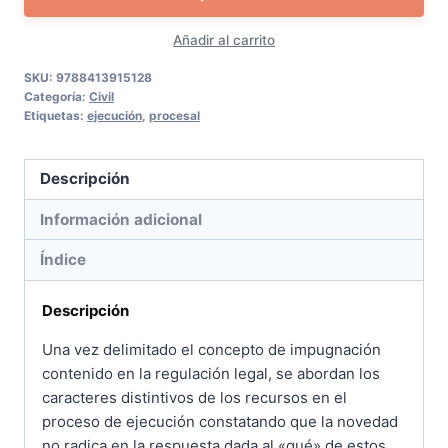
proceso
Añadir al carrito
de
ejecución
SKU:
9788413915128
Categoría:
Civil
cantidad
Etiquetas:
ejecución
,
procesal
Descripción
Información adicional
Índice
Descripción
Una vez delimitado el concepto de impugnación
contenido en la regulación legal, se abordan los
caracteres distintivos de los recursos en el
proceso de ejecución constatando que la novedad
no radica en la respuesta dada al «qué» de estos