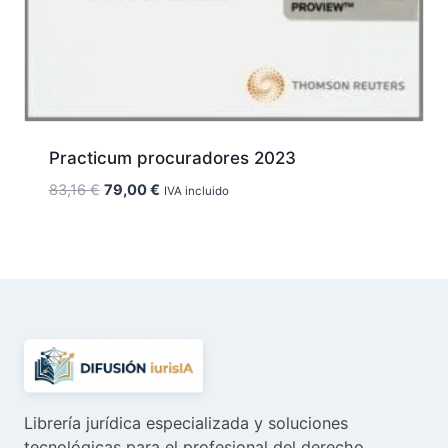
Practicum procuradores 2023
El
El
83,16
€
79,00
€
IVA incluido
precio
precio
original
actual
era:
es:
83,16 €.
79,00 €.
Librería jurídica especializada y soluciones
tecnológicas para el profesional del derecho