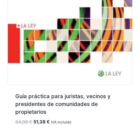
Guía práctica para juristas, vecinos y
presidentes de comunidades de
propietarios
El
El
54,08
€
51,38
€
IVA incluido
precio
precio
original
actual