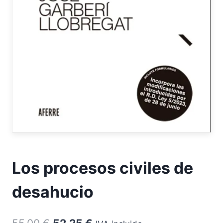
Los procesos civiles de
desahucio
El
El