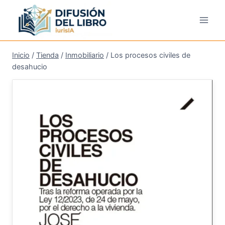
Saltar
al
contenido
Inicio
/
Tienda
/
Inmobiliario
/
Los procesos civiles de
desahucio
¡Oferta!