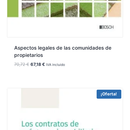
Aspectos legales de las comunidades de
propietarios
El
El
70,72
€
67,18
€
IVA incluido
precio
precio
original
actual
era:
es:
70,72 €.
67,18 €.
¡Oferta!