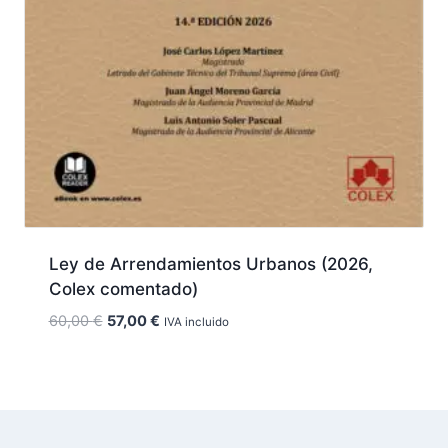
Ley de Arrendamientos Urbanos (2026,
Colex comentado)
El
El
60,00
€
57,00
€
IVA incluido
precio
precio
original
actual
era:
es:
60,00 €.
57,00 €.