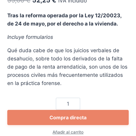
55,00
€
52,25
€
IVA incluido
precio
precio
Tras la reforma operada por la Ley 12/20023,
original
actual
de 24 de mayo, por el derecho a la vivienda.
era:
es:
Incluye formularios
55,00 €.
52,25 €.
Qué duda cabe de que los juicios verbales de
desahucio, sobre todo los derivados de la falta
de pago de la renta arrendaticia, son unos de los
procesos civiles más frecuentemente utilizados
en la práctica forense.
Los
procesos
Compra directa
civiles
de
Añadir al carrito
desahucio