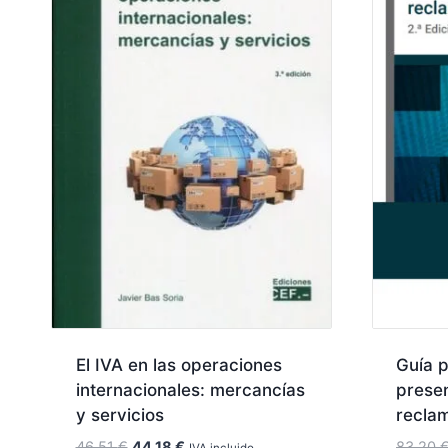
El IVA en las operaciones
Guía p
internacionales: mercancías
presen
y servicios
reclam
El
El
46,51
€
44,18
€
83,20