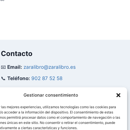
precio
precio
original
actual
era:
es:
52,63 €.
50,00 €.
€.
Contacto
📧
Email:
zaralibro@zaralibro.es
📞
Teléfono:
902 87 52 58
Mi Cuenta
Gestionar consentimiento
 las mejores experiencias, utilizamos tecnologías como las cookies para
👤
Acceder / Mi Cuenta
o acceder a la información del dispositivo. El consentimiento de estas
 nos permitirá procesar datos como el comportamiento de navegación o las
🛒
Ver Carrito
ones únicas en este sitio. No consentir o retirar el consentimiento, puede
tivamente a ciertas características y funciones.