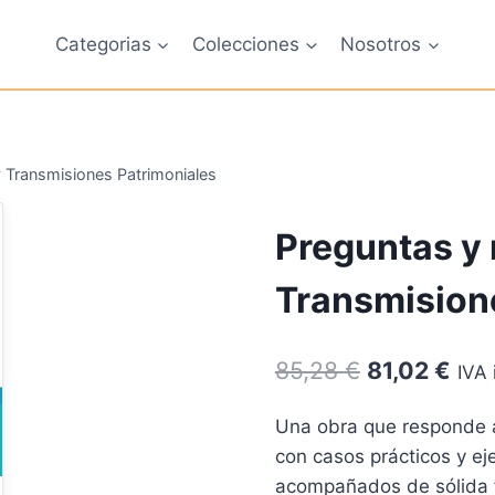
Categorias
Colecciones
Nosotros
 Transmisiones Patrimoniales
Preguntas y 
Transmision
El
El
85,28
€
81,02
€
IVA 
precio
pre
Una obra que responde a
original
actu
con casos prácticos y ej
era:
es:
acompañados de sólida 