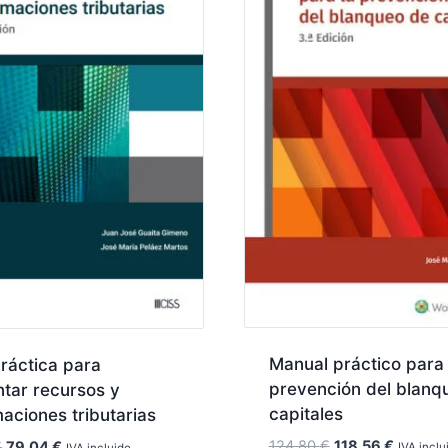
Manual práctico para 
ráctica para
prevención del blanq
tar recursos y
capitales
aciones tributarias
El
El
124,80
€
118,56
€
El
El
€
79,04
€
IVA inclu