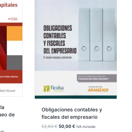
la
Obligaciones contables y
ueo de
fiscales del empresario
El
El
52,63
€
50,00
€
IVA incluido
ido