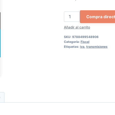
85,28 €.
81,0
Preguntas
Compra direc
y
Añadir al carrito
respuestas
sobre
SKU:
9788499548906
IVA
Categoría:
Fiscal
Etiquetas:
iva
,
transmisiones
y
Transmisiones
Patrimoniales
cantidad
e