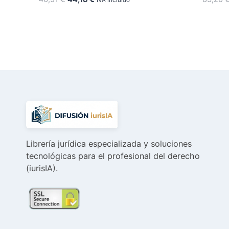
IVA incluido
precio
precio
original
actual
era:
es:
46,51 €.
44,18 €.
Librería jurídica especializada y soluciones
tecnológicas para el profesional del derecho
(iurisIA).