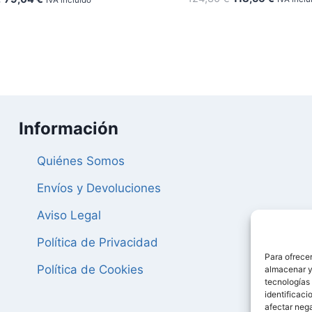
IVA incluido
precio
precio
precio
precio
original
actual
original
actual
era:
es:
era:
es:
124,80 €.
118,56 
83,20 €.
79,04 €.
Información
Quiénes Somos
Envíos y Devoluciones
Aviso Legal
Política de Privacidad
Para ofrecer
Política de Cookies
almacenar y/
tecnologías
identificaci
afectar nega