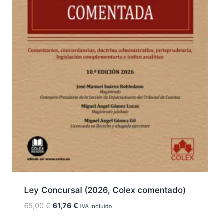
Ley Concursal (2026, Colex comentado)
El
El
65,00
€
61,76
€
IVA incluido
precio
precio