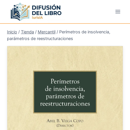
Saltar
al
contenido
Inicio
/
Tienda
/
Mercantil
/
Perímetros de insolvencia,
parámetros de reestructuraciones
¡Oferta!