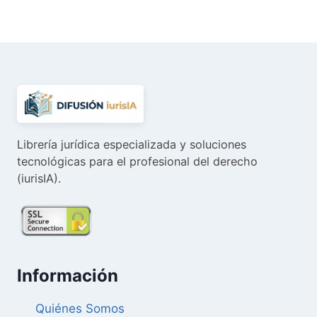
original
actual
era:
es:
65,00 €.
61,76 €.
Librería jurídica especializada y soluciones
tecnológicas para el profesional del derecho
(iurisIA).
Información
Quiénes Somos