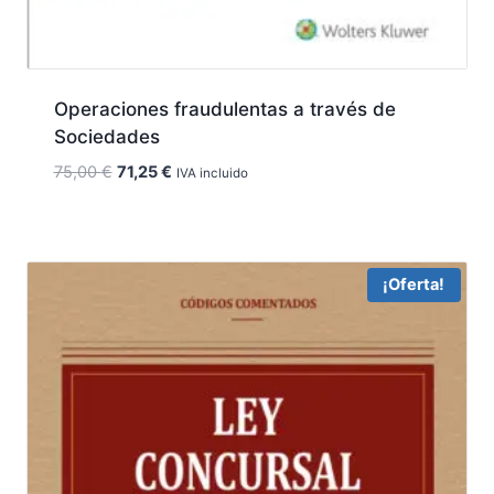
Operaciones fraudulentas a través de
Sociedades
El
El
75,00
€
71,25
€
IVA incluido
precio
precio
original
actual
era:
es:
75,00 €.
71,25 €.
¡Oferta!