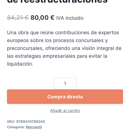
El
El
84,21
€
80,00
€
IVA incluido
precio
precio
Una obra que reúne contribuciones de expertos
original
actual
europeos sobre los procesos concursales y
era:
es:
preconcursales, ofreciendo una visión integral de
84,21 €.
80,00 €.
las estrategias empresariales para evitar la
liquidación.
Perímetros
de
Compra directa
insolvencia,
parámetros
Añadir al carrito
de
reestructuraciones
SKU:
9788410788244
Categoría:
Mercantil
cantidad