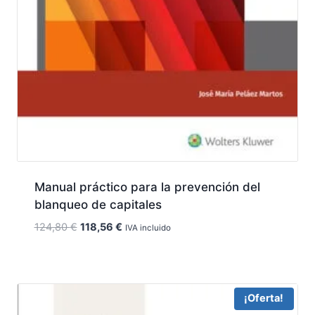
Manual práctico para la prevención del
blanqueo de capitales
El
El
124,80
€
118,56
€
IVA incluido
precio
precio
original
actual
era:
es:
124,80 €.
118,56 €.
¡Oferta!