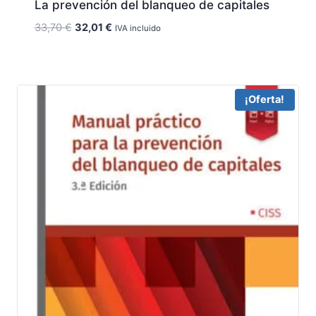
La prevención del blanqueo de capitales
El
El
33,70
€
32,01
€
IVA incluido
precio
precio
original
actual
era:
es:
33,70 €.
32,01 €.
¡Oferta!