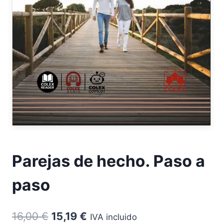
Parejas de hecho. Paso a
paso
El
El
16,00
€
15,19
€
IVA incluido