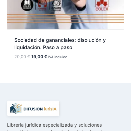
Sociedad de gananciales: disolución y
liquidación. Paso a paso
El
El
20,00
€
19,00
€
IVA incluido
precio
precio
original
actual
era:
es:
20,00 €.
19,00 €.
Librería jurídica especializada y soluciones