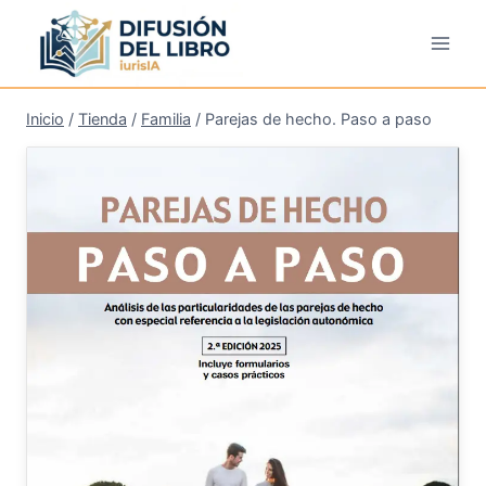
Saltar
al
contenido
Inicio
/
Tienda
/
Familia
/
Parejas de hecho. Paso a paso
¡Oferta!