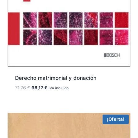
Derecho matrimonial y donación
El
El
71,76
€
68,17
€
IVA incluido
precio
precio
original
actual
era:
es:
71,76 €.
68,17 €.
¡Oferta!