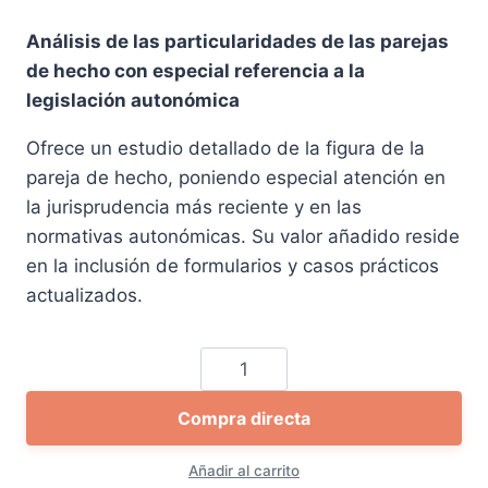
precio
precio
Análisis de las particularidades de las parejas
original
actual
de hecho con especial referencia a la
era:
es:
legislación autonómica
16,00 €.
15,19 €.
Ofrece un estudio detallado de la figura de la
pareja de hecho, poniendo especial atención en
la jurisprudencia más reciente y en las
normativas autonómicas. Su valor añadido reside
en la inclusión de formularios y casos prácticos
actualizados.
Parejas
de
Compra directa
hecho.
Paso
Añadir al carrito
a