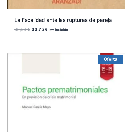
La fiscalidad ante las rupturas de pareja
El
El
35,53
€
33,75
€
IVA incluido
precio
precio
original
actual
era:
es:
35,53 €.
33,75 €.
¡Oferta!