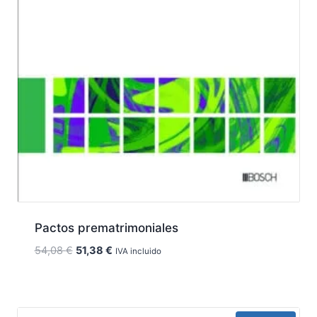
Pactos prematrimoniales
El
El
54,08
€
51,38
€
IVA incluido
precio
precio
original
actual
era:
es:
54,08 €.
51,38 €.