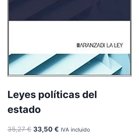
Leyes políticas del
estado
El
El
35,27
€
33,50
€
IVA incluido