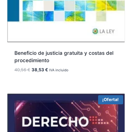
Beneficio de justicia gratuita y costas del
procedimiento
El
El
40,56
€
38,53
€
IVA incluido
precio
precio
original
actual
era:
es:
40,56 €.
38,53 €.
¡Oferta!