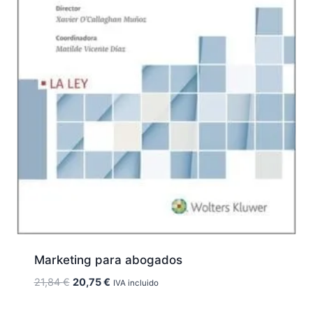
Marketing para abogados
El
El
21,84
€
20,75
€
IVA incluido
precio
precio