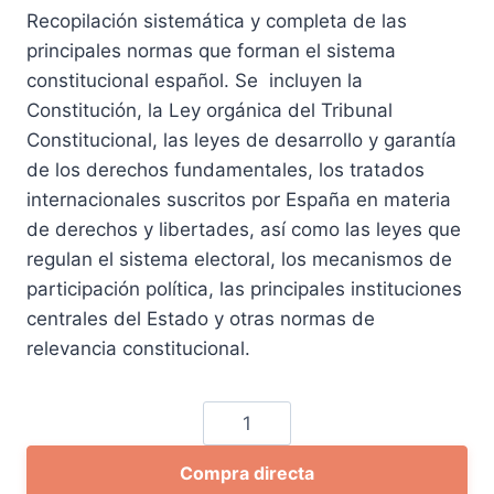
precio
precio
Recopilación sistemática y completa de las
original
actual
principales normas que forman el sistema
era:
es:
constitucional español. Se incluyen la
35,27 €.
33,50 €.
Constitución, la Ley orgánica del Tribunal
Constitucional, las leyes de desarrollo y garantía
de los derechos fundamentales, los tratados
internacionales suscritos por España en materia
de derechos y libertades, así como las leyes que
regulan el sistema electoral, los mecanismos de
participación política, las principales instituciones
centrales del Estado y otras normas de
relevancia constitucional.
Leyes
políticas
Compra directa
del