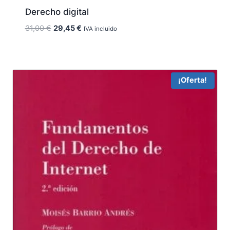
Derecho digital
El
El
31,00
€
29,45
€
IVA incluido
precio
precio
original
actual
era:
es:
31,00 €.
29,45 €.
¡Oferta!