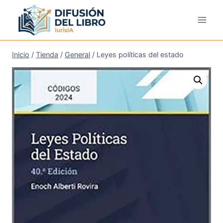
Saltar
al
contenido
Inicio
/
Tienda
/
General
/
Leyes políticas del estado
¡Oferta!