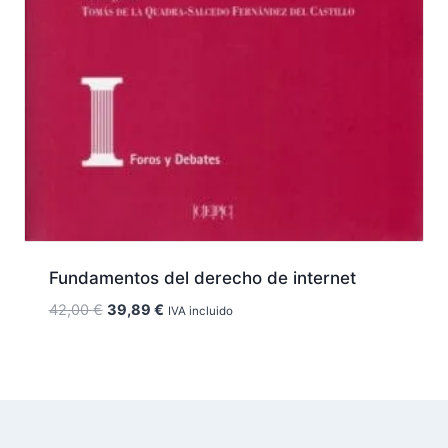
Fundamentos del derecho de internet
El
El
42,00
€
39,89
€
IVA incluido
precio
precio
original
actual
era:
es:
42,00 €.
39,89 €.