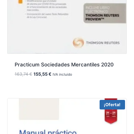
Practicum Sociedades Mercantiles 2020
El
El
163,74
€
155,55
€
IVA incluido
precio
precio
original
actual
era:
es:
163,74 €.
155,55 €.
¡Oferta!