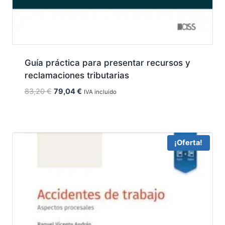
Guía práctica para presentar recursos y
reclamaciones tributarias
El
El
83,20
€
79,04
€
IVA incluido
precio
precio
original
actual
era:
es:
83,20 €.
79,04 €.
¡Oferta!