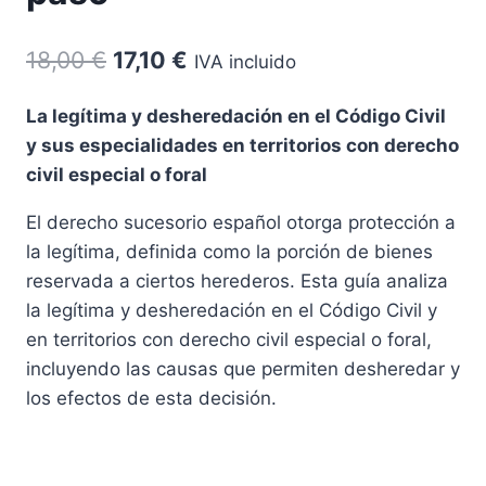
El
El
18,00
€
17,10
€
IVA incluido
precio
precio
La legítima y desheredación en el Código Civil
original
actual
y sus especialidades en territorios con derecho
era:
es:
civil especial o foral
18,00 €.
17,10 €.
El derecho sucesorio español otorga protección a
la legítima, definida como la porción de bienes
reservada a ciertos herederos. Esta guía analiza
la legítima y desheredación en el Código Civil y
en territorios con derecho civil especial o foral,
incluyendo las causas que permiten desheredar y
los efectos de esta decisión.