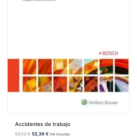
Accidentes de trabajo
El
El
55,12
€
52,36
€
IVA incluido