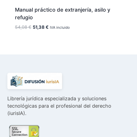
Manual práctico de extranjería, asilo y
refugio
El
El
54,08
€
51,38
€
IVA incluido
precio
precio
original
actual
era:
es:
54,08 €.
51,38 €.
Librería jurídica especializada y soluciones
tecnológicas para el profesional del derecho
(iurisIA).