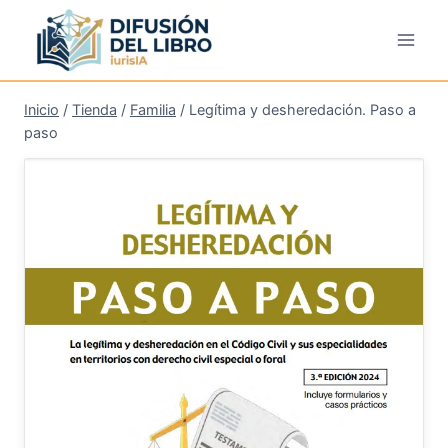
Saltar
al
contenido
Inicio
/
Tienda
/
Familia
/
Legítima y desheredación. Paso a
paso
¡Oferta!