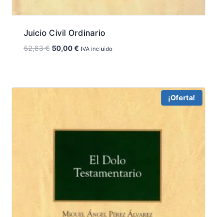
Juicio Civil Ordinario
El
El
52,63
€
50,00
€
IVA incluido
precio
precio
original
actual
era:
es:
52,63 €.
50,00 €.
¡Oferta!