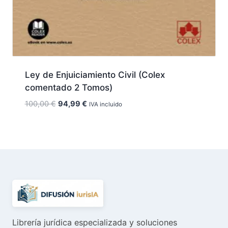
Ley de Enjuiciamiento Civil (Colex
comentado 2 Tomos)
El
El
100,00
€
94,99
€
IVA incluido
precio
precio
original
actual
era:
es:
100,00 €.
94,99 €.
Librería jurídica especializada y soluciones