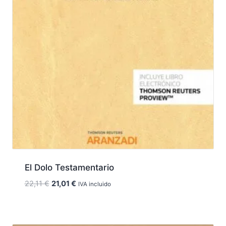
El Dolo Testamentario
El
El
22,11
€
21,01
€
IVA incluido
precio
precio
original
actual
era:
es: