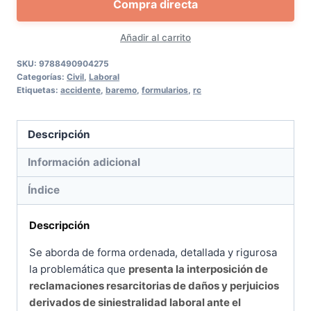
Compra directa
por
accidente
Añadir al carrito
de
trabajo
SKU:
9788490904275
Categorías:
Civil
,
Laboral
en
Etiquetas:
accidente
,
baremo
,
formularios
,
rc
base
al
Descripción
nuevo
baremo
Información adicional
de
Índice
tráfico
cantidad
Descripción
Se aborda de forma ordenada, detallada y rigurosa
la problemática que
presenta la interposición de
reclamaciones resarcitorias de daños y perjuicios
derivados de siniestralidad laboral ante el