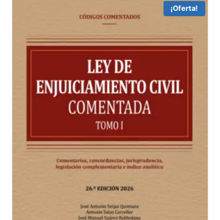
22,11 €.
21,01 €.
¡Oferta!