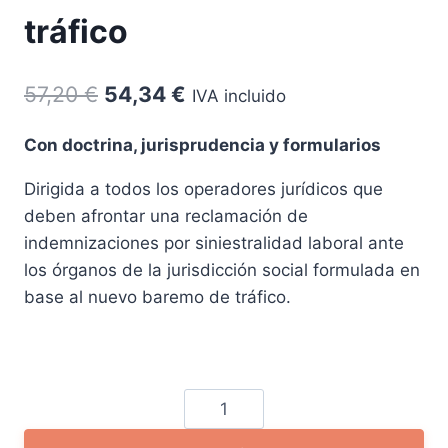
tráfico
El
El
57,20
€
54,34
€
IVA incluido
precio
precio
Con doctrina, jurisprudencia y formularios
original
actual
Dirigida a todos los operadores jurídicos que
era:
es:
deben afrontar una reclamación de
57,20 €.
54,34 €.
indemnizaciones por siniestralidad laboral ante
los órganos de la jurisdicción social formulada en
base al nuevo baremo de tráfico.
Las
indemnizaciones