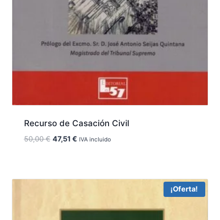
Recurso de Casación Civil
El
El
50,00
€
47,51
€
IVA incluido
precio
precio
original
actual
era:
es:
50,00 €.
47,51 €.
¡Oferta!