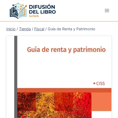
Saltar
al
contenido
Inicio
/
Tienda
/
Fiscal
/
Guía de Renta y Patrimonio
¡Oferta!