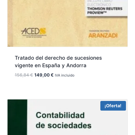
Tratado del derecho de sucesiones
vigente en España y Andorra
El
El
156,84
€
149,00
€
IVA incluido
precio
precio
original
actual
era:
es:
156,84 €.
149,00 €.
¡Oferta!