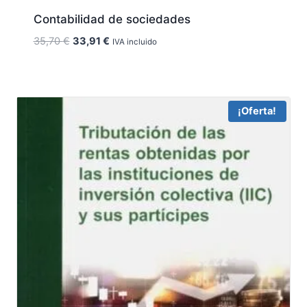
Contabilidad de sociedades
El
El
35,70
€
33,91
€
IVA incluido
precio
precio
original
actual
era:
es:
35,70 €.
33,91 €.
¡Oferta!