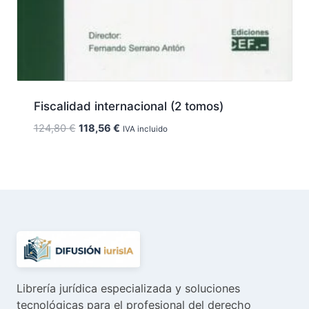
Fiscalidad internacional (2 tomos)
El
El
124,80
€
118,56
€
IVA incluido
precio
precio
original
actual
era:
es:
124,80 €.
118,56 €.
Librería jurídica especializada y soluciones
tecnológicas para el profesional del derecho