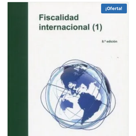
30,00 €.
28,51 €.
¡Oferta!