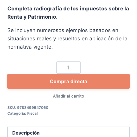
precio
precio
Completa radiografía de los impuestos sobre la
original
actual
Renta y Patrimonio.
era:
es:
Se incluyen numerosos ejemplos basados en
130,00 €.
123,50 €.
situaciones reales y resueltos en aplicación de la
normativa vigente.
Guía
de
Compra directa
Renta
y
Añadir al carrito
Patrimonio
cantidad
SKU:
9788499547060
Categoría:
Fiscal
Descripción