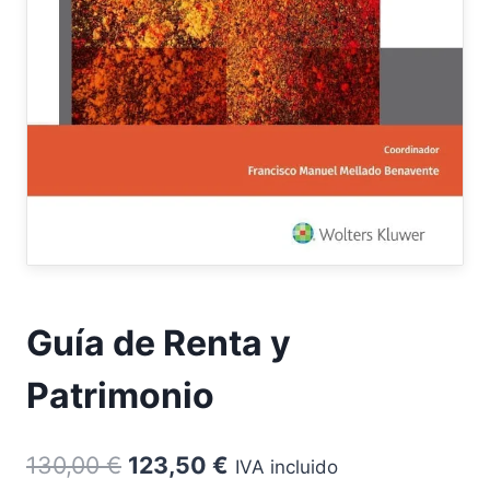
Guía de Renta y
Patrimonio
El
El
130,00
€
123,50
€
IVA incluido