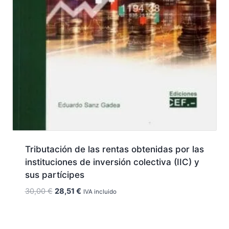
Tributación de las rentas obtenidas por las
instituciones de inversión colectiva (IIC) y
sus partícipes
El
El
30,00
€
28,51
€
IVA incluido
precio
precio
original
actual
era:
es: