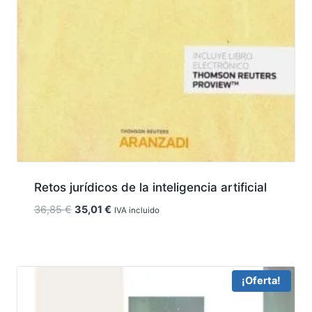
Retos jurídicos de la inteligencia artificial
El
El
36,85
€
35,01
€
IVA incluido
precio
precio
original
actual
era:
es:
36,85 €.
35,01 €.
¡Oferta!