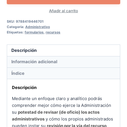
actos
Añadir al carrito
en
vía
SKU:
9788419446701
Categoría:
Administrativo
administrativa:
Etiquetas:
formularios
,
recursos
revisión
de
Descripción
oficio
y
Información adicional
recursos
Índice
administrativos
cantidad
Descripción
Mediante un enfoque claro y analítico podrás
comprender mejor cómo ejerce la Administración
su
potestad de revisar (de oficio) los actos
administrativos
y cómo los propios administrados
pueden instar su
revisión por la vía del recurso