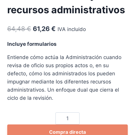
recursos administrativos
El
El
64,48
€
61,26
€
IVA incluido
precio
precio
Incluye formularios
original
actual
Entiende cómo actúa la Administración cuando
era:
es:
revisa de oficio sus propios actos o, en su
64,48 €.
61,26 €.
defecto, cómo los administrados los pueden
impugnar mediante los diferentes recursos
administrativos. Un enfoque dual que cierra el
ciclo de la revisión.
La
revisión
Compra directa
de