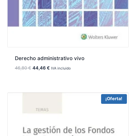
Derecho administrativo vivo
El
El
46,80
€
44,46
€
IVA incluido
precio
precio
original
actual
era:
es:
46,80 €.
44,46 €.
¡Oferta!