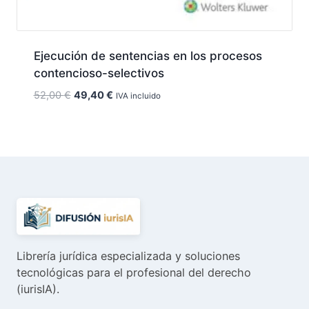
Ejecución de sentencias en los procesos
contencioso-selectivos
El
El
52,00
€
49,40
€
IVA incluido
precio
precio
original
actual
era:
es:
52,00 €.
49,40 €.
Librería jurídica especializada y soluciones
tecnológicas para el profesional del derecho
(iurisIA).