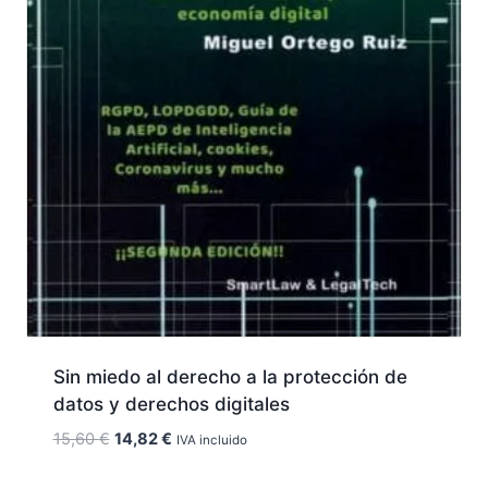
Sin miedo al derecho a la protección de
datos y derechos digitales
El
El
15,60
€
14,82
€
IVA incluido
precio
precio
original
actual