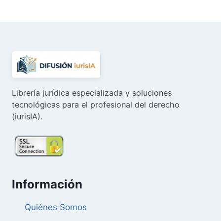
era:
es:
15,60 €.
14,82 €.
Librería jurídica especializada y soluciones
tecnológicas para el profesional del derecho
(iurisIA).
Información
Quiénes Somos