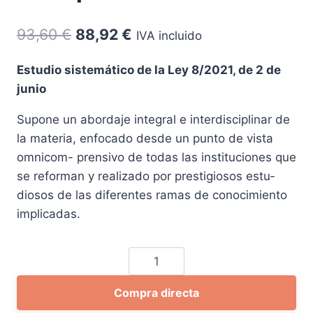
El
El
93,60
€
88,92
€
IVA incluido
precio
precio
Estudio sistemático de la Ley 8/2021, de 2 de
original
actual
junio
era:
es:
Supone un abordaje integral e interdisciplinar de
93,60 €.
88,92 €.
la materia, enfocado desde un punto de vista
omnicom- prensivo de todas las instituciones que
se reforman y realizado por prestigiosos estu­
diosos de las diferentes ramas de conocimiento
implicadas.
La
reforma
Compra directa
civil
y