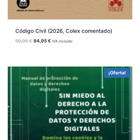
Código Civil (2026, Colex comentado)
El
El
99,95
€
94,95
€
IVA incluido
precio
precio
original
actual
era:
es:
99,95 €.
94,95 €.
¡Oferta!