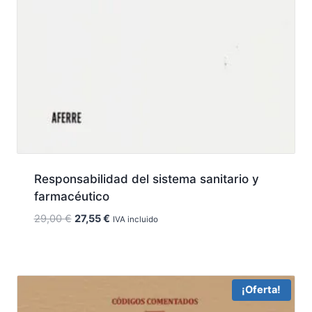
Responsabilidad del sistema sanitario y
farmacéutico
El
El
29,00
€
27,55
€
IVA incluido
precio
precio
original
actual
era:
es:
29,00 €.
27,55 €.
¡Oferta!