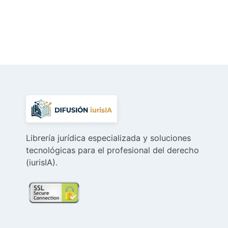
precio
precio
original
actual
era:
es:
72,80 €.
69,16 €.
Librería jurídica especializada y soluciones
tecnológicas para el profesional del derecho
(iurisIA).