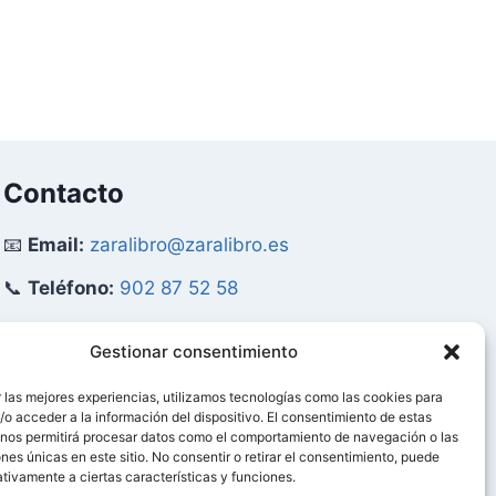
original
actual
era:
es:
42,64 €.
40,51 €.
Contacto
📧
Email:
zaralibro@zaralibro.es
📞
Teléfono:
902 87 52 58
Mi Cuenta
Gestionar consentimiento
 las mejores experiencias, utilizamos tecnologías como las cookies para
👤
Acceder / Mi Cuenta
o acceder a la información del dispositivo. El consentimiento de estas
 nos permitirá procesar datos como el comportamiento de navegación o las
🛒
Ver Carrito
ones únicas en este sitio. No consentir o retirar el consentimiento, puede
tivamente a ciertas características y funciones.