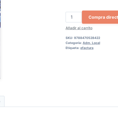
78,00 €.
74,1
La
Compra direc
implantación
Añadir al carrito
de
la
SKU:
9788470528422
administración
Categoría:
Adm. Local
Etiqueta:
efactura
electrónica
y
de
la
e-
factura
cantidad
e