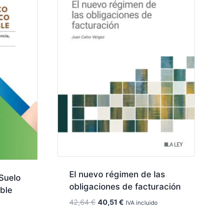
El nuevo régimen de las
Suelo
obligaciones de facturación
ble
El
El
42,64
€
40,51
€
IVA incluido
precio
precio