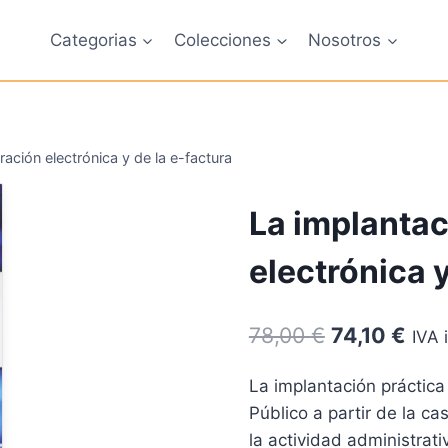
Categorias
Colecciones
Nosotros
ración electrónica y de la e-factura
La implantac
electrónica y
El
El
78,00
€
74,10
€
IVA 
precio
prec
La implantación práctica
original
actu
Público a partir de la ca
era:
es:
la actividad administrati