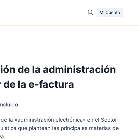
Mi Cuenta
ión de la administración
 de la e-factura
incluido
io
 de la «administración electrónica» en el Sector
al
suística que plantean las principales materias de
va.