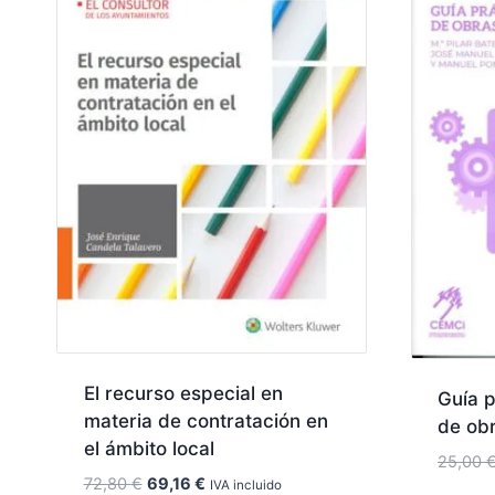
El recurso especial en
Guía p
materia de contratación en
de ob
el ámbito local
25,00
El
El
72,80
€
69,16
€
IVA incluido