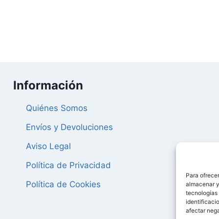
original
actual
original
actual
era:
es:
era:
es:
25,00 €.
23,75 €.
50,70 €.
48,16 €.
Información
Quiénes Somos
Envíos y Devoluciones
Aviso Legal
Política de Privacidad
Para ofrecer
Política de Cookies
almacenar y/
tecnologías
identificaci
afectar nega