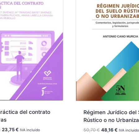
ráctica del contrato
Régimen Jurídico del 
ras
Rústico o no Urbaniza
El
El
€
23,75
€
El
El
50,70
€
48,16
€
IVA incluido
IVA incluido
precio
precio
precio
precio