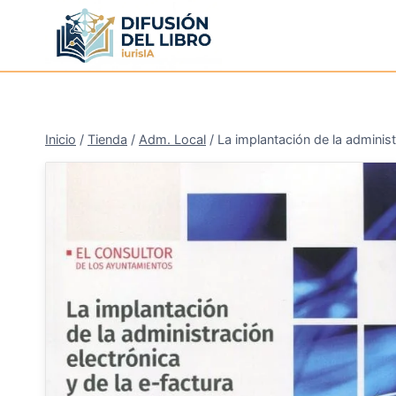
Saltar
al
contenido
Inicio
/
Tienda
/
Adm. Local
/
La implantación de la administ
¡Oferta!