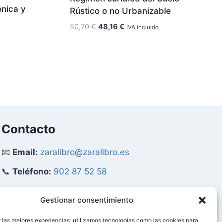
ónica y
Rústico o no Urbanizable
El
El
50,70
€
48,16
€
IVA incluido
precio
precio
original
actual
era:
es:
50,70 €.
48,16 €.
Contacto
📧
Email:
zaralibro@zaralibro.es
📞
Teléfono:
902 87 52 58
Mi Cuenta
Gestionar consentimiento
 las mejores experiencias, utilizamos tecnologías como las cookies para