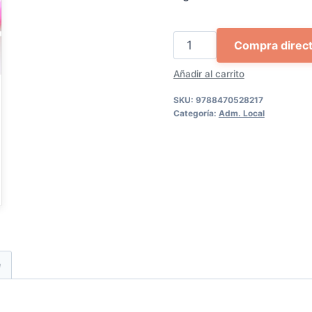
72,80 €.
69,1
El
Compra direc
recurso
Añadir al carrito
especial
en
SKU:
9788470528217
materia
Categoría:
Adm. Local
de
contratación
en
el
ámbito
local
cantidad
e