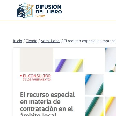
Saltar
al
contenido
Inicio
/
Tienda
/
Adm. Local
/
El recurso especial en materia
¡Oferta!