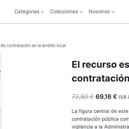
Categorias
Colecciones
Nosotros
 de contratación en el ámbito local
El recurso e
contratación
El
El
72,80
€
69,16
€
IVA 
precio
prec
La figura central de est
original
actu
contratación pública com
era:
es:
vigilancia a la Administr