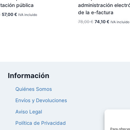
tación pública
administración electr
de la e-factura
El
El
€
57,00
€
IVA incluido
precio
precio
El
El
78,00
€
74,10
€
IVA incluido
original
actual
precio
precio
era:
es:
original
actual
60,00 €.
57,00 €.
era:
es:
78,00 €.
74,10 €.
Información
Quiénes Somos
Envíos y Devoluciones
Aviso Legal
Política de Privacidad
Para ofrecer