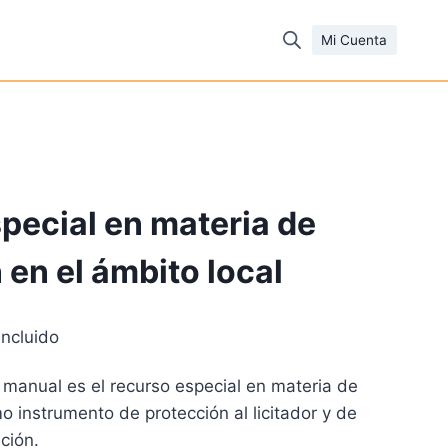
Mi Cuenta
special en materia de
 en el ámbito local
incluido
io
e manual es el recurso especial en materia de
al
o instrumento de protección al licitador y de
ación.