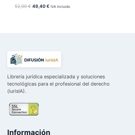
El
El
52,00
€
49,40
€
IVA incluido
precio
precio
original
actual
era:
es:
52,00 €.
49,40 €.
Librería jurídica especializada y soluciones
tecnológicas para el profesional del derecho
(iurisIA).
Información