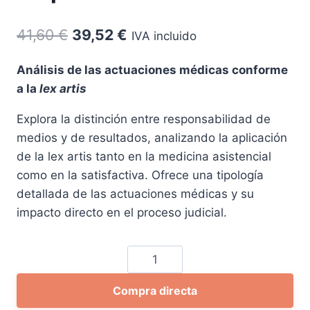
El
El
41,60
€
39,52
€
IVA incluido
precio
precio
Análisis de las actuaciones médicas conforme
original
actual
a la
lex artis
era:
es:
Explora la distinción entre responsabilidad de
41,60 €.
39,52 €.
medios y de resultados, analizando la aplicación
de la
lex artis
tanto en la medicina asistencial
como en la satisfactiva. Ofrece una tipología
detallada de las actuaciones médicas y su
impacto directo en el proceso judicial.
La
carga
Compra directa
de
la