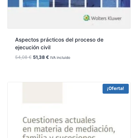
Aspectos prácticos del proceso de
ejecución civil
El
El
54,08
€
51,38
€
IVA incluido
precio
precio
original
actual
era:
es:
54,08 €.
51,38 €.
¡Oferta!