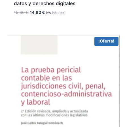
datos y derechos digitales
El
El
15,60
€
14,82
€
IVA incluido
precio
precio
original
actual
era:
es:
15,60 €.
14,82 €.
¡Oferta!