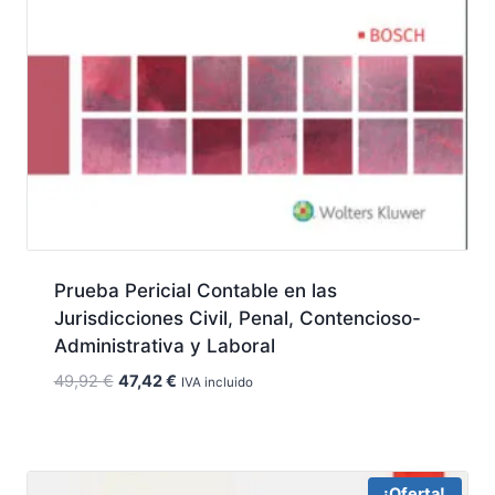
Prueba Pericial Contable en las
Jurisdicciones Civil, Penal, Contencioso-
Administrativa y Laboral
El
El
49,92
€
47,42
€
IVA incluido
precio
precio
original
actual
era:
es:
49,92 €.
47,42 €.
¡Oferta!