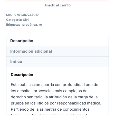
Añadir al carrito
prueba
en
SKU:
9791387743017
Categoría:
Civil
los
Etiquetas:
probática
,
rc
procesos
de
Descripción
responsabilidad
médica
Información adicional
cantidad
Índice
Descripción
Esta publicación aborda con profundidad uno de
los desafíos procesales más complejos del
derecho sanitario: la atribución de la carga de la
prueba en los litigios por responsabilidad médica.
Partiendo de la asimetría de conocimientos