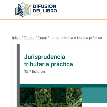
Saltar
al
contenido
Inicio
/
Tienda
/
Fiscal
/
Jurisprudencia tributaria práctica
¡Oferta!