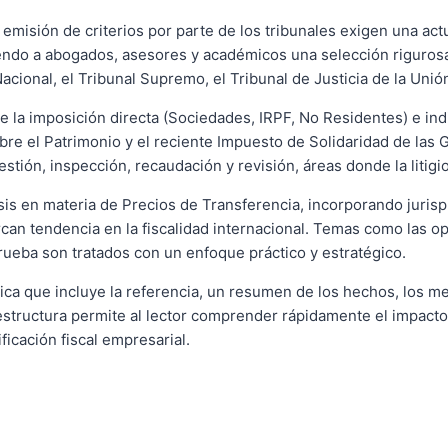
a emisión de criterios por parte de los tribunales exigen una ac
iendo a abogados, asesores y académicos una selección rigurosa
Nacional, el Tribunal Supremo, el Tribunal de Justicia de la Uni
de la imposición directa (Sociedades, IRPF, No Residentes) e ind
bre el Patrimonio y el reciente Impuesto de Solidaridad de las 
estión, inspección, recaudación y revisión, áreas donde la litig
isis en materia de Precios de Transferencia, incorporando juris
arcan tendencia en la fiscalidad internacional. Temas como las o
prueba son tratados con un enfoque práctico y estratégico.
ca que incluye la referencia, un resumen de los hechos, los me
estructura permite al lector comprender rápidamente el impacto 
ficación fiscal empresarial.