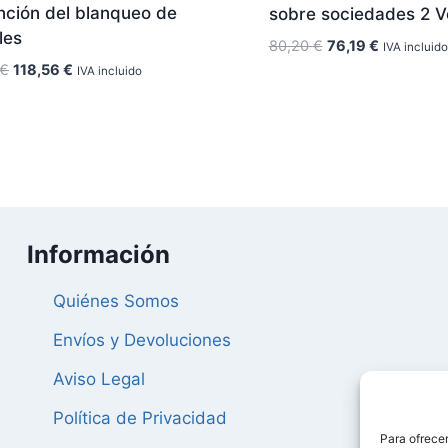
nción del blanqueo de
sobre sociedades 2 Vo
les
El
El
80,20
€
76,19
€
IVA incluido
precio
precio
El
El
€
118,56
€
IVA incluido
original
actual
precio
precio
era:
es:
original
actual
80,20 €.
76,19 €.
era:
es:
124,80 €.
118,56 €.
Información
Quiénes Somos
Envíos y Devoluciones
Aviso Legal
Política de Privacidad
Para ofrecer