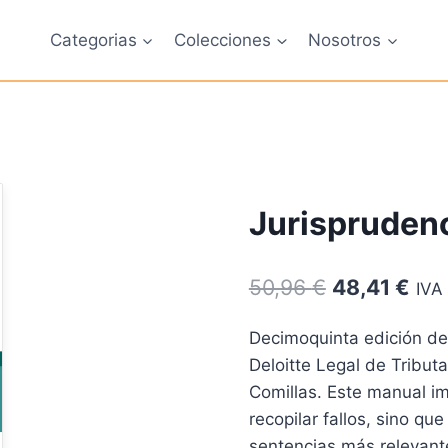
Categorias
Colecciones
Nosotros
Jurisprudenc
El
El
50,96
€
48,41
€
IVA 
precio
pre
Decimoquinta edición de 
original
act
Deloitte Legal de Tributa
era:
es:
Comillas. Este manual imp
50,96 €.
48,
recopilar fallos, sino qu
sentencias más relevante