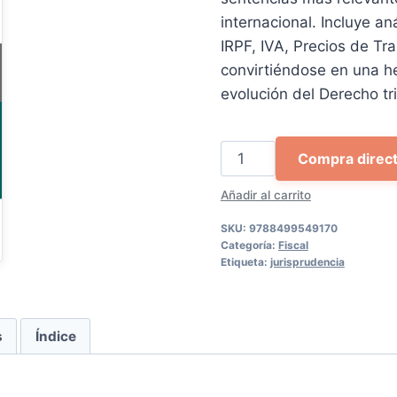
internacional. Incluye a
IRPF, IVA, Precios de Tra
convirtiéndose en una he
evolución del Derecho tri
Jurisprudencia
Compra direc
tributaria
Añadir al carrito
práctica
cantidad
SKU:
9788499549170
Categoría:
Fiscal
Etiqueta:
jurisprudencia
s
Índice