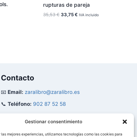
ls.
rupturas de pareja
El
El
35,53
€
33,75
€
IVA incluido
precio
precio
original
actual
era:
es:
35,53 €.
33,75 €.
Contacto
📧
Email:
zaralibro@zaralibro.es
📞
Teléfono:
902 87 52 58
Mi Cuenta
Gestionar consentimiento
 las mejores experiencias, utilizamos tecnologías como las cookies para