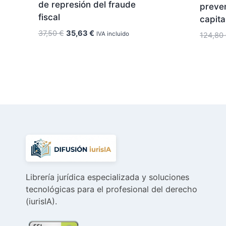
de represión del fraude
preve
fiscal
capita
El
El
37,50
€
35,63
€
IVA incluido
124,80
precio
precio
original
actual
era:
es:
37,50 €.
35,63 €.
Librería jurídica especializada y soluciones
tecnológicas para el profesional del derecho
(iurisIA).