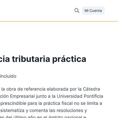
Mi Cuenta
ia tributaria práctica
incluido
cio
la obra de referencia elaborada por la Cátedra
ual
ción Empresarial junto a la Universidad Pontificia
rescindible para la práctica fiscal no se limita a
41 €.
e sistematiza y comenta las resoluciones y
s del último año en el ámbito nacional e