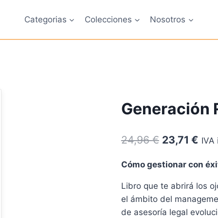
Categorias
Colecciones
Nosotros
Generación 
El
El
24,96
€
23,71
€
IVA 
precio
pre
Cómo gestionar con éxi
original
actu
Libro que te abrirá los 
era:
es:
el ámbito del management
24,96 €.
23,7
de asesoría legal evoluc