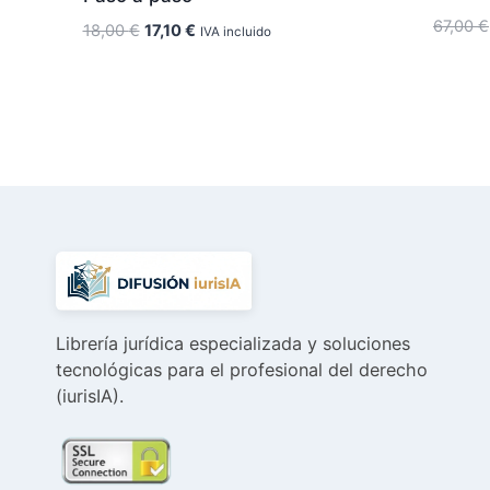
67,00
€
El
El
18,00
€
17,10
€
IVA incluido
precio
precio
original
actual
era:
es:
18,00 €.
17,10 €.
Librería jurídica especializada y soluciones
tecnológicas para el profesional del derecho
(iurisIA).