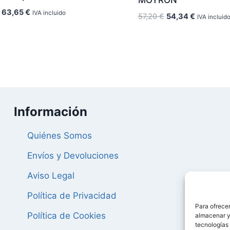
MOYRON
El
El
63,65
€
IVA incluido
El
El
57,20
€
54,34
€
IVA incluid
precio
precio
precio
precio
original
actual
original
actual
era:
es:
era:
es:
67,00 €.
63,65 €.
57,20 €.
54,34 €.
Información
Quiénes Somos
Envíos y Devoluciones
Aviso Legal
Política de Privacidad
Para ofrecer
Política de Cookies
almacenar y/
tecnologías