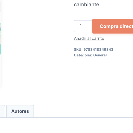
cambiante.
Generación
Compra direc
R
Añadir al carrito
cantidad
SKU:
9788418349843
Categoría:
General
e
Autores