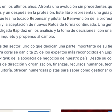
 en los últimos años. Afronta una evolución sin precedentes qu
s y un después en la profesión. Este libro representa una guía
 que les ha tocado
R
epensar y pilotar la
R
einvención de la profesi
a y la aceptación de nuevos
R
etos de forma continuada. Una ge
obligada
R
apidez en los análisis y la toma de decisiones, con u
 inquieto y propenso al cambio.
s del sector jurídico que dedican una parte importante de su t
a coral se dan cita 25 de los expertos más reconocidos en Esp
k tank
de la abogacía de negocios de nuestro país. Desde su co
s de dirección y organización, finanzas, recursos humanos, te
nsultoría, ofrecen numerosas pistas para saber cómo gestionar 