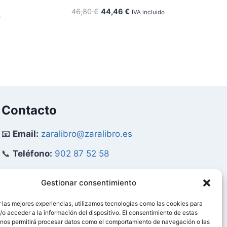
El
El
46,80
€
44,46
€
IVA incluido
o
precio
precio
original
actual
era:
es:
46,80 €.
44,46 €.
Contacto
📧
Email:
zaralibro@zaralibro.es
📞
Teléfono:
902 87 52 58
Mi Cuenta
Gestionar consentimiento
 las mejores experiencias, utilizamos tecnologías como las cookies para
👤
Acceder / Mi Cuenta
o acceder a la información del dispositivo. El consentimiento de estas
 nos permitirá procesar datos como el comportamiento de navegación o las