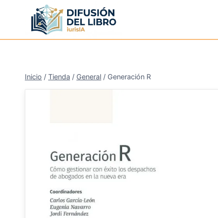
Saltar
al
contenido
Inicio
/
Tienda
/
General
/
Generación R
¡Oferta!