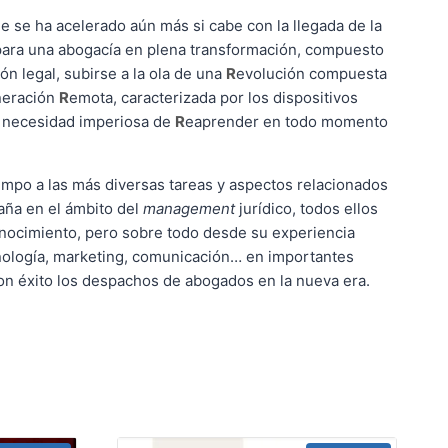
e se ha acelerado aún más si cabe con la llegada de la
 para una abogacía en plena transformación, compuesto
ón legal, subirse a la ola de una
R
evolución compuesta
neración
R
emota, caracterizada por los dispositivos
na necesidad imperiosa de
R
eaprender en todo momento
iempo a las más diversas tareas y aspectos relacionados
aña en el ámbito del
management
jurídico, todos ellos
nocimiento, pero sobre todo desde su experiencia
cnología, marketing, comunicación… en importantes
con éxito los despachos de abogados en la nueva era.