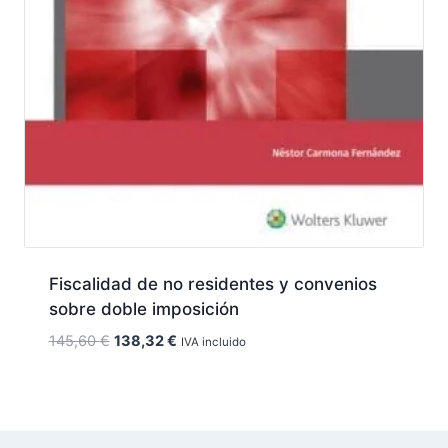
Fiscalidad de no residentes y convenios
sobre doble imposición
El
El
145,60
€
138,32
€
IVA incluido
precio
precio
original
actual
era:
es:
145,60 €.
138,32 €.