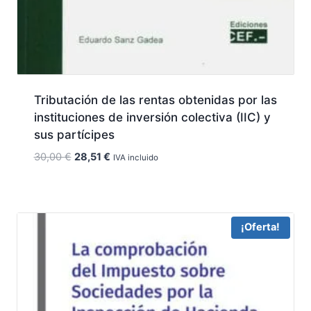
Tributación de las rentas obtenidas por las
instituciones de inversión colectiva (IIC) y
sus partícipes
El
El
30,00
€
28,51
€
IVA incluido
precio
precio
original
actual
era:
es:
30,00 €.
28,51 €.
¡Oferta!