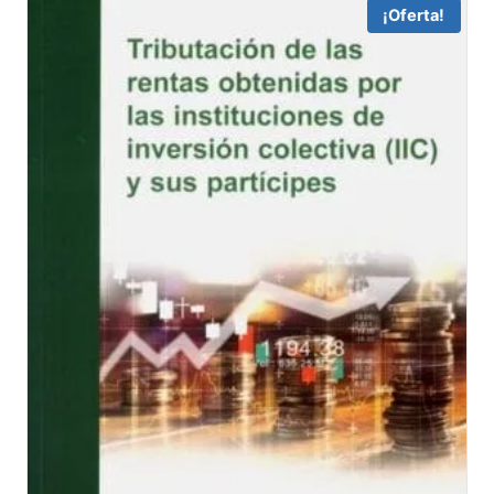
51,05 €.
48,51 €.
¡Oferta!