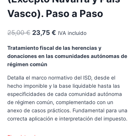
Vasco). Paso a Paso
El
El
25,00
€
23,75
€
IVA incluido
precio
precio
Tratamiento fiscal de las herencias y
original
actual
donaciones en las comunidades autónomas de
era:
es:
régimen común
25,00 €.
23,75 €.
Detalla el marco normativo del ISD, desde el
hecho imponible y la base liquidable hasta las
especificidades de cada comunidad autónoma
de régimen común, complementado con un
anexo de casos prácticos. Fundamental para una
correcta aplicación e interpretación del impuesto.