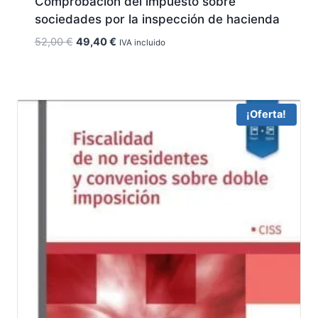
Comprobación del impuesto sobre
sociedades por la inspección de hacienda
El
El
52,00
€
49,40
€
IVA incluido
precio
precio
original
actual
era:
es:
52,00 €.
49,40 €.
¡Oferta!