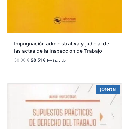
Impugnación administrativa y judicial de
las actas de la Inspección de Trabajo
El
El
30,00
€
28,51
€
IVA incluido
precio
precio
original
actual
era:
es:
30,00 €.
28,51 €.
¡Oferta!