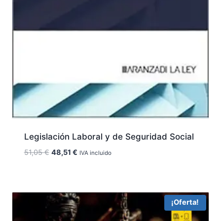
Legislación Laboral y de Seguridad Social
El
El
51,05
€
48,51
€
IVA incluido
precio
precio
original
actual
era:
es:
51,05 €.
48,51 €.
¡Oferta!