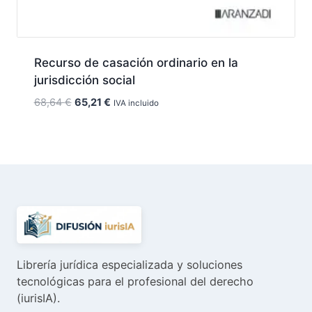
Recurso de casación ordinario en la
jurisdicción social
El
El
68,64
€
65,21
€
IVA incluido
precio
precio
original
actual
era:
es:
68,64 €.
65,21 €.
Librería jurídica especializada y soluciones
tecnológicas para el profesional del derecho
(iurisIA).