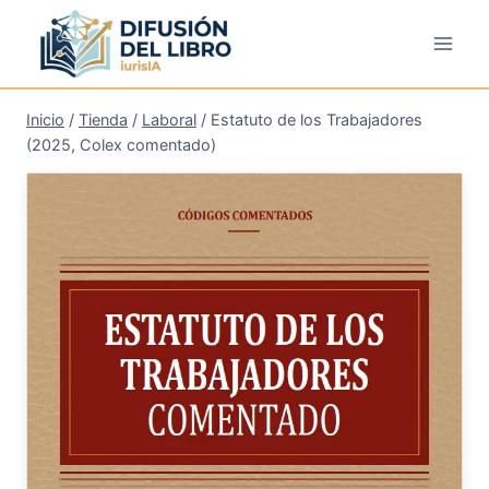
Saltar
al
contenido
Inicio
/
Tienda
/
Laboral
/
Estatuto de los Trabajadores
(2025, Colex comentado)
¡Oferta!