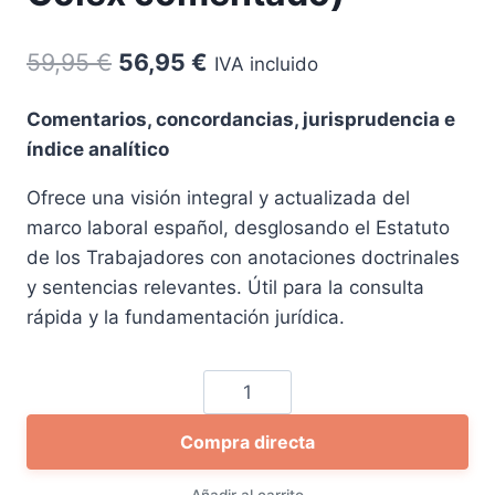
El
El
59,95
€
56,95
€
IVA incluido
precio
precio
Comentarios, concordancias, jurisprudencia e
original
actual
índice analítico
era:
es:
Ofrece una visión integral y actualizada del
59,95 €.
56,95 €.
marco laboral español, desglosando el Estatuto
de los Trabajadores con anotaciones doctrinales
y sentencias relevantes. Útil para la consulta
rápida y la fundamentación jurídica.
Estatuto
de
Compra directa
los
Trabajadores
Añadir al carrito