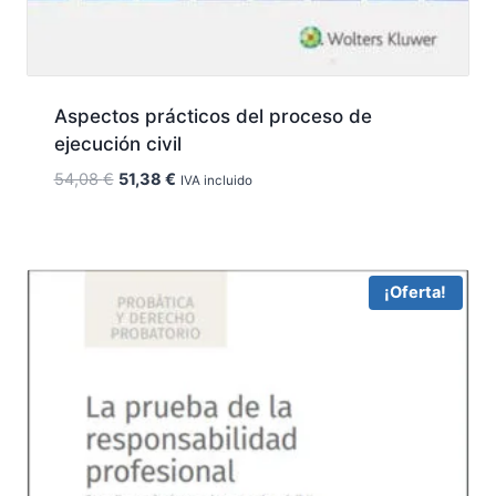
Aspectos prácticos del proceso de
ejecución civil
El
El
54,08
€
51,38
€
IVA incluido
precio
precio
original
actual
era:
es:
54,08 €.
51,38 €.
¡Oferta!