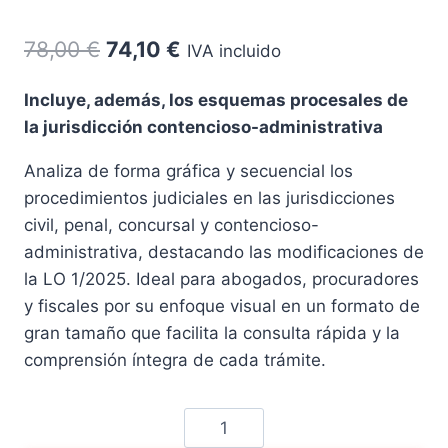
El
El
78,00
€
74,10
€
IVA incluido
precio
precio
Incluye, además, los esquemas procesales de
original
actual
la jurisdicción contencioso-administrativa
era:
es:
Analiza de forma gráfica y secuencial los
78,00 €.
74,10 €.
procedimientos judiciales en las jurisdicciones
civil, penal, concursal y contencioso-
administrativa, destacando las modificaciones de
la LO 1/2025. Ideal para abogados, procuradores
y fiscales por su enfoque visual en un formato de
gran tamaño que facilita la consulta rápida y la
comprensión íntegra de cada trámite.
Esquemas
procesales