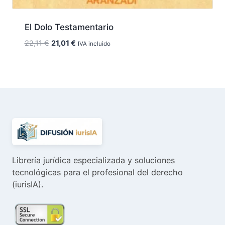
El Dolo Testamentario
El
El
22,11
€
21,01
€
IVA incluido
precio
precio
original
actual
era:
es:
22,11 €.
21,01 €.
Librería jurídica especializada y soluciones
tecnológicas para el profesional del derecho
(iurisIA).