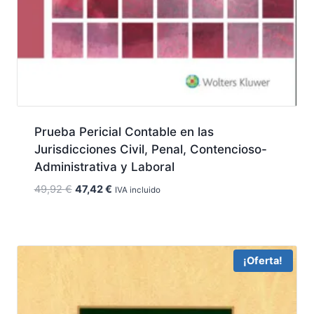
Prueba Pericial Contable en las
Jurisdicciones Civil, Penal, Contencioso-
Administrativa y Laboral
El
El
49,92
€
47,42
€
IVA incluido
precio
precio
original
actual
era:
es:
49,92 €.
47,42 €.
¡Oferta!