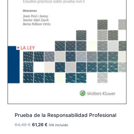
Prueba de la Responsabilidad Profesional
El
El
64,48
€
61,26
€
IVA incluido
precio
precio