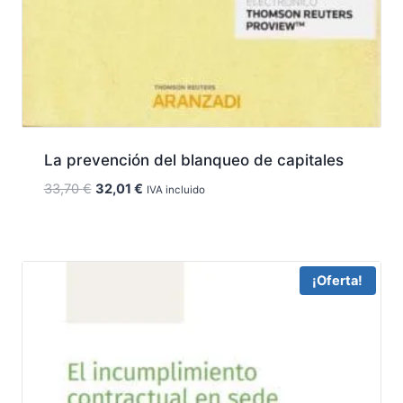
La prevención del blanqueo de capitales
El
El
33,70
€
32,01
€
IVA incluido
precio
precio
original
actual
era:
es:
33,70 €.
32,01 €.
¡Oferta!