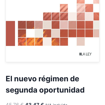
El nuevo régimen de
segunda oportunidad
El
El
45,76
€
43,47
€