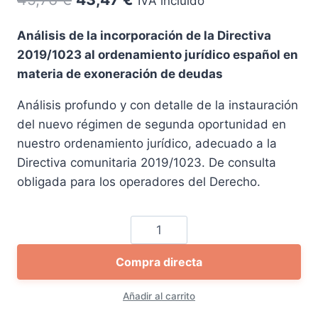
IVA incluido
precio
precio
Análisis de la incorporación de la Directiva
original
actual
2019/1023 al ordenamiento jurídico español en
era:
es:
materia de exoneración de deudas
45,76 €.
43,47 €.
Análisis profundo y con detalle de la instauración
del nuevo régimen de segunda oportunidad en
nuestro ordenamiento jurídico, adecuado a la
Directiva comunitaria 2019/1023. De consulta
obligada para los operadores del Derecho.
El
nuevo
Compra directa
régimen
de
Añadir al carrito
segunda