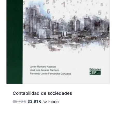
Contabilidad de sociedades
El
El
35,70
€
33,91
€
IVA incluido
precio
precio
original
actual