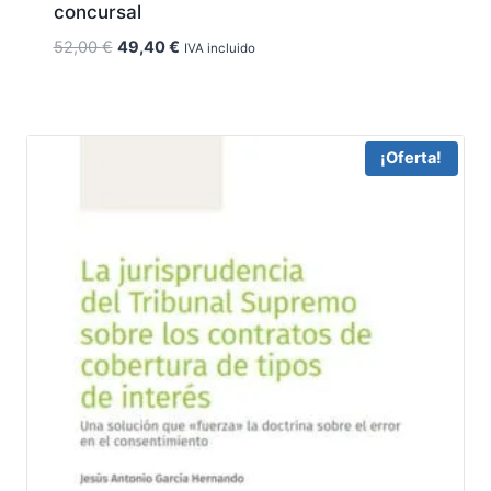
concursal
El
El
52,00
€
49,40
€
IVA incluido
precio
precio
original
actual
era:
es:
52,00 €.
49,40 €.
¡Oferta!