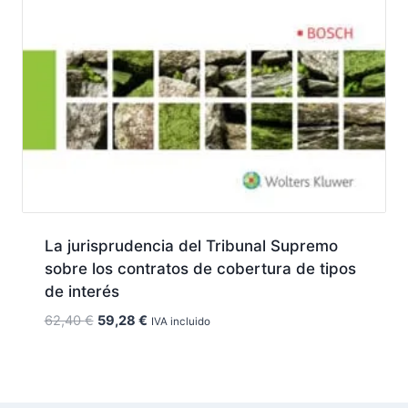
La jurisprudencia del Tribunal Supremo
sobre los contratos de cobertura de tipos
de interés
El
El
62,40
€
59,28
€
IVA incluido
precio
precio
original
actual
era:
es:
62,40 €.
59,28 €.