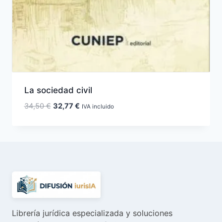
La sociedad civil
El
El
34,50
€
32,77
€
IVA incluido
precio
precio
original
actual
era:
es:
34,50 €.
32,77 €.
Librería jurídica especializada y soluciones