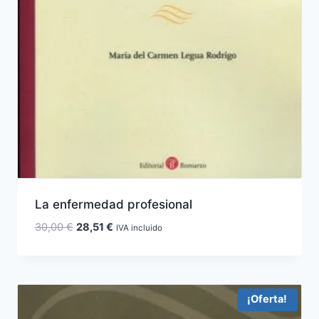
La enfermedad profesional
El
El
30,00
€
28,51
€
IVA incluido
precio
precio
original
actual
era:
es:
30,00 €.
28,51 €.
¡Oferta!