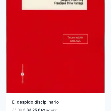
El despido disciplinario
El
El
35,00
€
33,25
€
IVA incluido