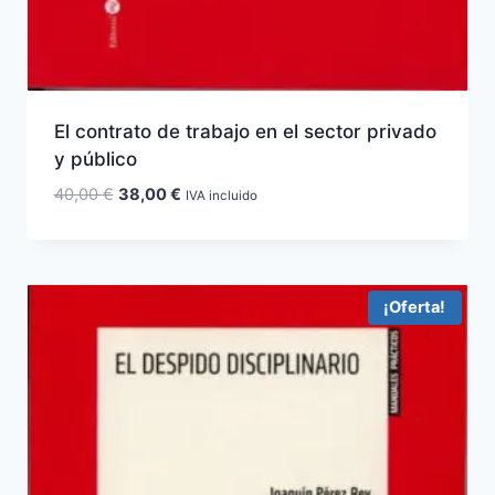
El contrato de trabajo en el sector privado
y público
El
El
40,00
€
38,00
€
IVA incluido
precio
precio
original
actual
era:
es:
40,00 €.
38,00 €.
¡Oferta!