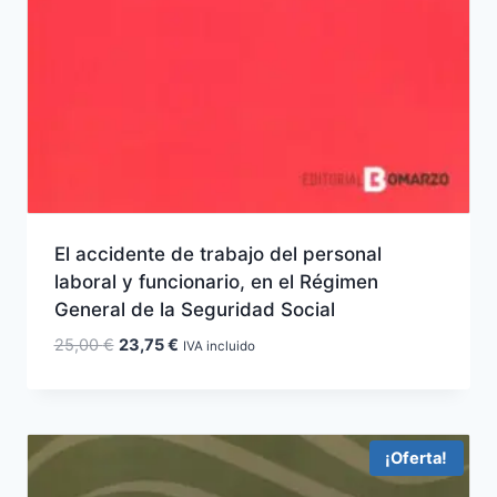
El accidente de trabajo del personal
laboral y funcionario, en el Régimen
General de la Seguridad Social
El
El
25,00
€
23,75
€
IVA incluido
precio
precio
original
actual
era:
es:
25,00 €.
23,75 €.
¡Oferta!