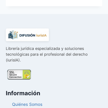
precio
precio
original
actual
era:
es:
25,00 €.
23,75 €.
Librería jurídica especializada y soluciones
tecnológicas para el profesional del derecho
(iurisIA).
Información
Quiénes Somos