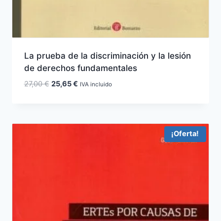
La prueba de la discriminación y la lesión
de derechos fundamentales
El
El
27,00
€
25,65
€
IVA incluido
precio
precio
original
actual
era:
es:
27,00 €.
25,65 €.
¡Oferta!