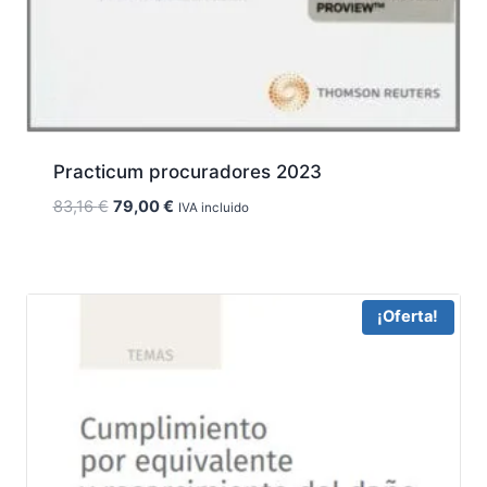
Practicum procuradores 2023
El
El
83,16
€
79,00
€
IVA incluido
precio
precio
original
actual
era:
es:
83,16 €.
79,00 €.
¡Oferta!