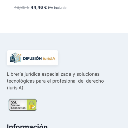
El
El
46,80
€
44,46
€
IVA incluido
precio
precio
original
actual
era:
es:
46,80 €.
44,46 €.
Librería jurídica especializada y soluciones
tecnológicas para el profesional del derecho
(iurisIA).
Información