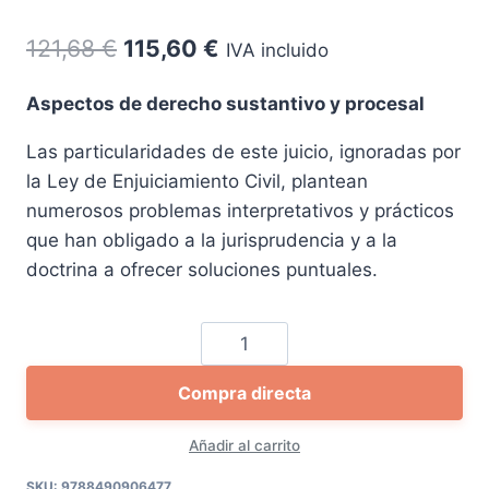
El
El
121,68
€
115,60
€
IVA incluido
precio
precio
Aspectos de derecho sustantivo y procesal
original
actual
Las particularidades de este juicio, ignoradas por
era:
es:
la Ley de Enjuiciamiento Civil, plantean
121,68 €.
115,60 €.
numerosos problemas interpretativos y prácticos
que han obligado a la jurisprudencia y a la
doctrina a ofrecer soluciones puntuales.
División
judicial
Compra directa
de
la
Añadir al carrito
cosa
común
SKU:
9788490906477