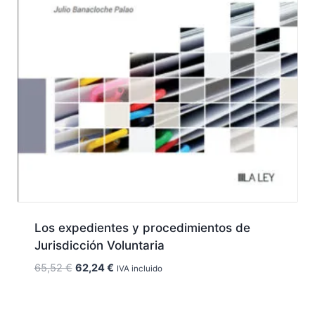
Los expedientes y procedimientos de
Jurisdicción Voluntaria
El
El
65,52
€
62,24
€
IVA incluido
precio
precio
original
actual