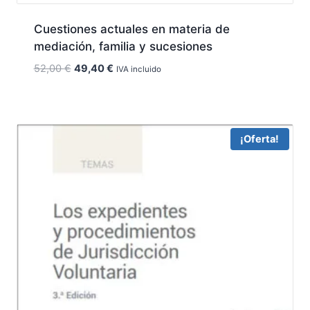
Cuestiones actuales en materia de
mediación, familia y sucesiones
El
El
52,00
€
49,40
€
IVA incluido
precio
precio
original
actual
era:
es:
52,00 €.
49,40 €.
¡Oferta!