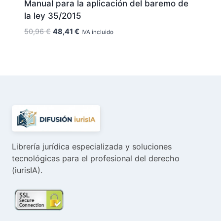
Manual para la aplicación del baremo de
la ley 35/2015
El
El
50,96
€
48,41
€
IVA incluido
precio
precio
original
actual
era:
es:
50,96 €.
48,41 €.
Librería jurídica especializada y soluciones
tecnológicas para el profesional del derecho
(iurisIA).