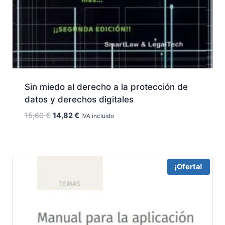
Sin miedo al derecho a la protección de
datos y derechos digitales
El
El
15,60
€
14,82
€
IVA incluido
precio
precio
original
actual
era:
es:
15,60 €.
14,82 €.
¡Oferta!