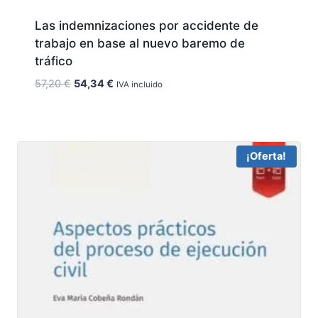
Las indemnizaciones por accidente de
trabajo en base al nuevo baremo de
tráfico
El
El
57,20
€
54,34
€
IVA incluido
precio
precio
original
actual
era:
es:
57,20 €.
54,34 €.
¡Oferta!