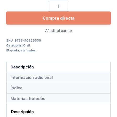
Derecho
de
Compra directa
contratos
cantidad
Añadir al carrito
SKU:
9788410856530
Categoría:
Civil
Etiqueta:
contratos
Descripción
Información adicional
Índice
Materias tratadas
Descripción