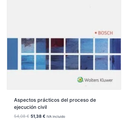
Aspectos prácticos del proceso de
ejecución civil
El
El
54,08
€
51,38
€
IVA incluido
precio
precio