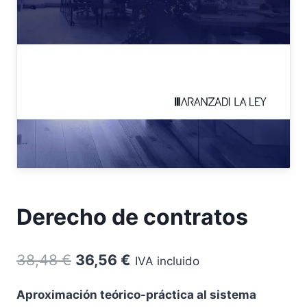
Derecho de contratos
El
El
38,48
€
36,56
€
IVA incluido
precio
precio
Aproximación teórico-práctica al sistema
original
actual