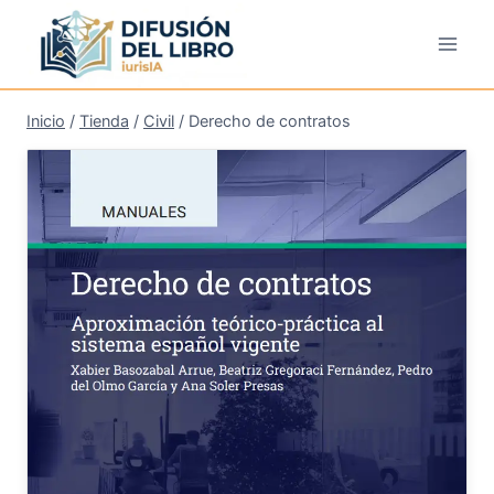
Saltar
al
contenido
Inicio
/
Tienda
/
Civil
/
Derecho de contratos
¡Oferta!