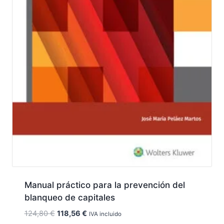
Manual práctico para la prevención del
blanqueo de capitales
El
El
124,80
€
118,56
€
IVA incluido