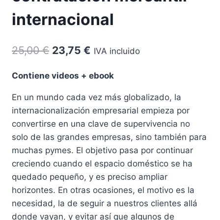
internacional
El
El
25,00
€
23,75
€
IVA incluido
precio
precio
Contiene videos + ebook
original
actual
En un mundo cada vez más globalizado, la
era:
es:
internacionalización empresarial empieza por
25,00 €.
23,75 €.
convertirse en una clave de supervivencia no
solo de las grandes empresas, sino también para
muchas pymes. El objetivo pasa por continuar
creciendo cuando el espacio doméstico se ha
quedado pequeño, y es preciso ampliar
horizontes. En otras ocasiones, el motivo es la
necesidad, la de seguir a nuestros clientes allá
donde vayan, y evitar así que algunos de