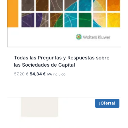
Todas las Preguntas y Respuestas sobre
las Sociedades de Capital
El
El
57,20
€
54,34
€
IVA incluido
precio
precio
original
actual
era:
es:
57,20 €.
54,34 €.
¡Oferta!