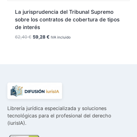
La jurisprudencia del Tribunal Supremo
sobre los contratos de cobertura de tipos
de interés
El
El
62,40
€
59,28
€
IVA incluido
precio
precio
original
actual
era:
es:
62,40 €.
59,28 €.
Librería jurídica especializada y soluciones
tecnológicas para el profesional del derecho
(iurisIA).