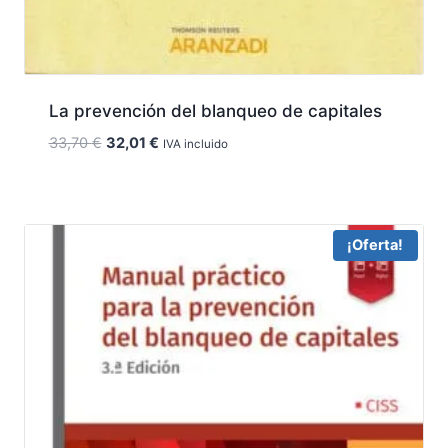
La prevención del blanqueo de capitales
El
El
33,70
€
32,01
€
IVA incluido
precio
precio
original
actual
era:
es:
33,70 €.
32,01 €.
¡Oferta!