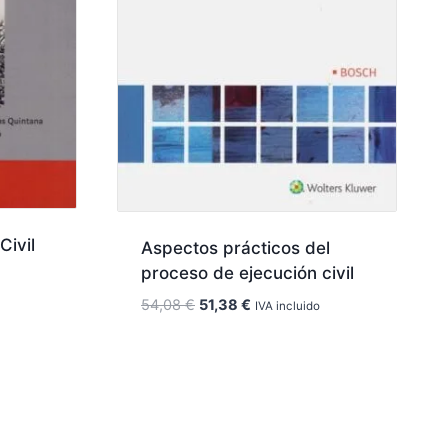
Civil
Aspectos prácticos del
proceso de ejecución civil
El
El
54,08
€
51,38
€
IVA incluido
precio
precio
original
actual
era:
es:
54,08 €.
51,38 €.