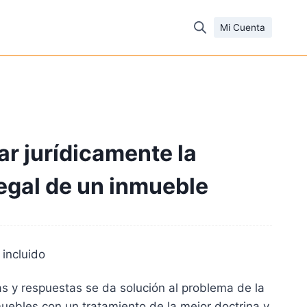
Mi Cuenta
r jurídicamente la
egal de un inmueble
 incluido
cio
as y respuestas se da solución al problema de la
ual
uebles con un tratamiento de la mejor doctrina y