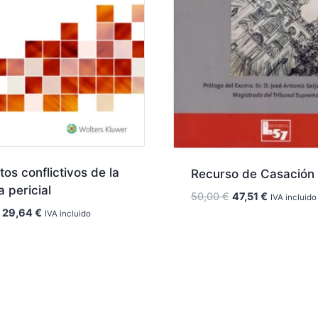
os conflictivos de la
Recurso de Casación 
 pericial
El
El
50,00
€
47,51
€
IVA incluido
precio
precio
El
El
29,64
€
IVA incluido
original
actual
precio
precio
era:
es:
original
actual
50,00 €.
47,51 €.
era:
es:
31,20 €.
29,64 €.