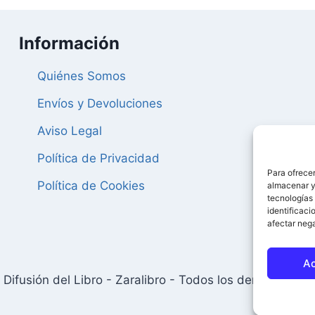
Información
Quiénes Somos
Envíos y Devoluciones
Aviso Legal
Política de Privacidad
Para ofrecer
Política de Cookies
almacenar y/
tecnologías
identificaci
afectar nega
A
Difusión del Libro - Zaralibro - Todos los derechos res