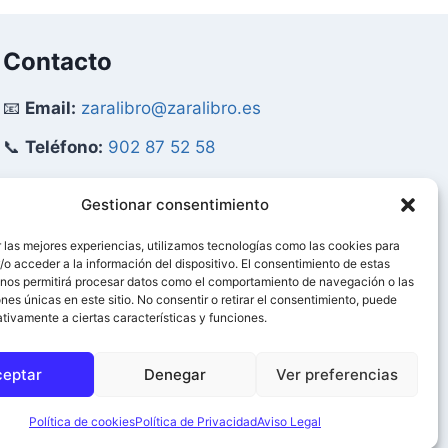
Contacto
📧
Email:
zaralibro@zaralibro.es
📞
Teléfono:
902 87 52 58
Mi Cuenta
Gestionar consentimiento
 las mejores experiencias, utilizamos tecnologías como las cookies para
👤
Acceder / Mi Cuenta
o acceder a la información del dispositivo. El consentimiento de estas
 nos permitirá procesar datos como el comportamiento de navegación o las
🛒
Ver Carrito
ones únicas en este sitio. No consentir o retirar el consentimiento, puede
tivamente a ciertas características y funciones.
0
ceptar
Denegar
Ver preferencias
ervados.
Política de cookies
Política de Privacidad
Aviso Legal