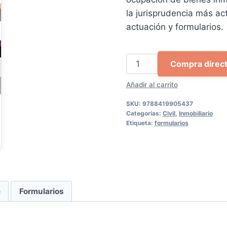
era:
es:
la jurisprudencia más ac
52,00 €.
49,
actuación y formularios.
Cómo
Compra direc
afrontar
Añadir al carrito
jurídicamente
la
SKU:
9788419905437
ocupación
Categorías:
Civil
,
Inmobiliario
Etiqueta:
formularios
ilegal
de
un
inmueble
cantidad
e
Formularios