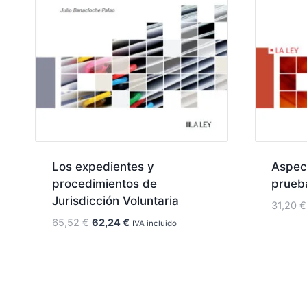
Los expedientes y
Aspect
procedimientos de
prueba
Jurisdicción Voluntaria
31,20
€
El
El
65,52
€
62,24
€
IVA incluido
precio
precio
original
actual
era:
es:
65,52 €.
62,24 €.