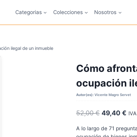
Categorias
Colecciones
Nosotros
ción ilegal de un inmueble
Cómo afronta
ocupación il
Autor(es):
Vicente Magro Servet
El
El
52,00
€
49,40
€
IVA
precio
pre
A lo largo de 71 pregunt
original
act
ocupación de bienes inm