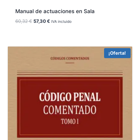
Manual de actuaciones en Sala
El
El
60,32
€
57,30
€
IVA incluido
precio
precio
original
actual
era:
es:
60,32 €.
57,30 €.
¡Oferta!