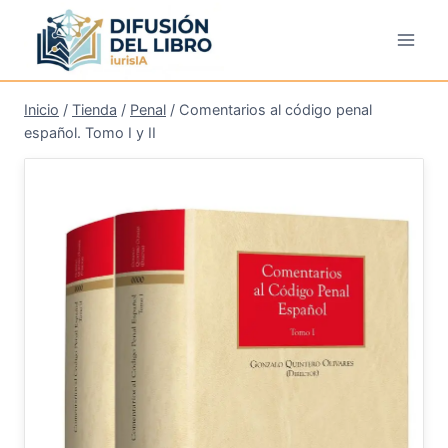
Saltar
al
contenido
Inicio
/
Tienda
/
Penal
/
Comentarios al código penal
español. Tomo I y II
¡Oferta!