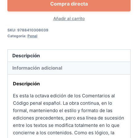
Compra directa
código
penal
Añadir al carrito
español.
Tomo
SKU:
9788410308039
Categoría:
Penal
I
y
II
Descripción
cantidad
Información adicional
Descripción
Es esta la octava edición de los Comentarios al
Código penal español. La obra continua, en lo
formal, manteniendo el estilo y formato de las
ediciones precedentes, pero esa línea de sucesión
entre los textos se modifica totalmente en lo que
concierne a los contenidos. Como es lógico, la