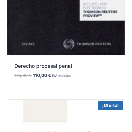
Derecho procesal penal
El
El
115,80
€
110,00
€
IVA incluido
precio
precio
original
actual
era:
es:
115,80 €.
110,00 €.
¡Oferta!