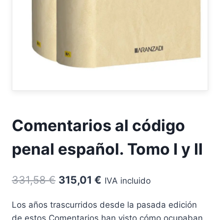
Comentarios al código
penal español. Tomo I y II
El
El
331,58
€
315,01
€
IVA incluido
precio
precio
Los años trascurridos desde la pasada edición
original
actual
de estos Comentarios han visto cómo ocupaban