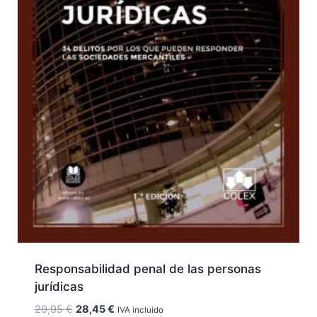
Responsabilidad penal de las personas
jurídicas
El
El
29,95
€
28,45
€
IVA incluido