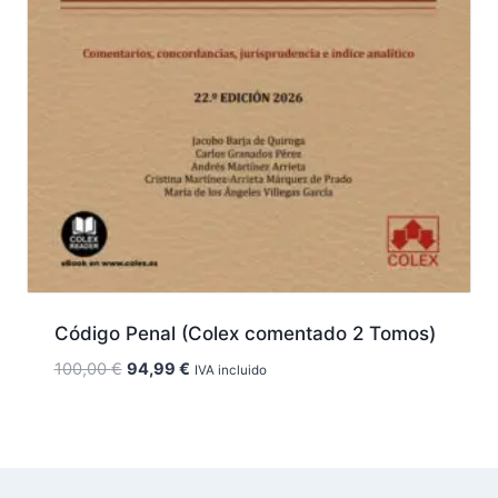
Código Penal (Colex comentado 2 Tomos)
El
El
100,00
€
94,99
€
IVA incluido
precio
precio
original
actual
era:
es:
100,00 €.
94,99 €.