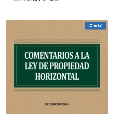
precio
precio
original
actual
era:
es:
85,95 €.
81,65 €.
¡Oferta!