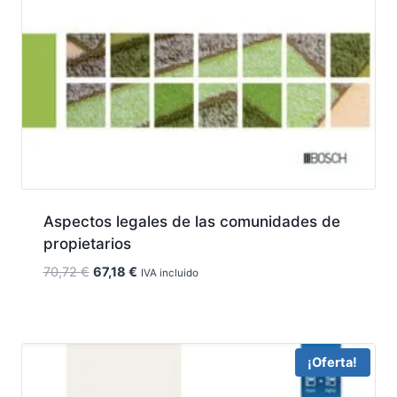
Aspectos legales de las comunidades de
propietarios
El
El
70,72
€
67,18
€
IVA incluido
precio
precio
original
actual
era:
es:
70,72 €.
67,18 €.
¡Oferta!