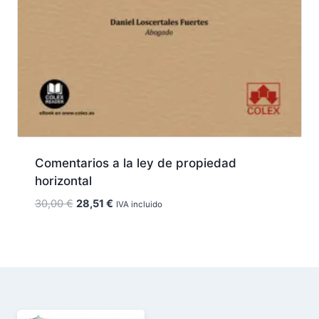
Comentarios a la ley de propiedad
horizontal
El
El
30,00
€
28,51
€
IVA incluido
precio
precio
original
actual
era:
es:
30,00 €.
28,51 €.