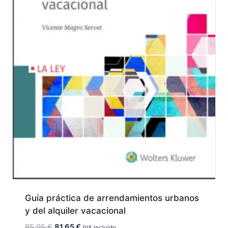
Guía práctica de arrendamientos urbanos
y del alquiler vacacional
El
El
85,95
€
81,65
€
IVA incluido