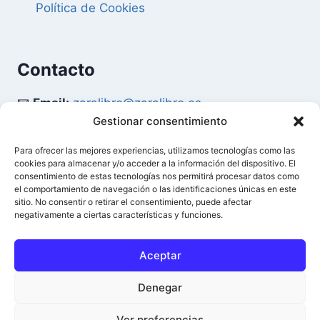
Política de Cookies
Contacto
📧
Email:
zaralibro@zaralibro.es
Gestionar consentimiento
📞
Teléfono:
902 87 52 58
Para ofrecer las mejores experiencias, utilizamos tecnologías como las
cookies para almacenar y/o acceder a la información del dispositivo. El
Mi Cuenta
consentimiento de estas tecnologías nos permitirá procesar datos como
el comportamiento de navegación o las identificaciones únicas en este
sitio. No consentir o retirar el consentimiento, puede afectar
👤
Acceder / Mi Cuenta
negativamente a ciertas características y funciones.
🛒
Ver Carrito
Aceptar
Denegar
© 2026 Difusión del Libro - Zaralibro - Todos los
0
Ver preferencias