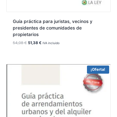
Guía práctica para juristas, vecinos y
presidentes de comunidades de
propietarios
El
El
54,08
€
51,38
€
IVA incluido
precio
precio
original
actual
era:
es:
54,08 €.
51,38 €.
¡Oferta!