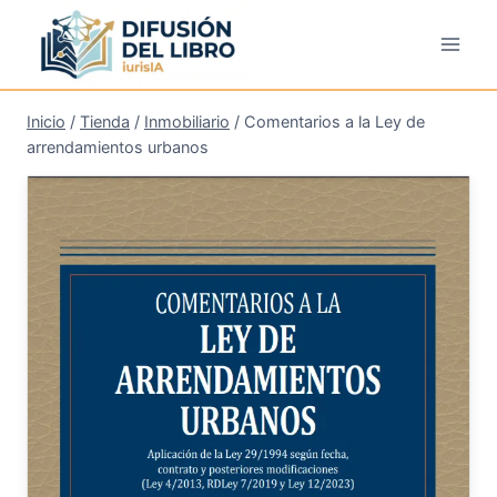
Saltar
al
contenido
Inicio
/
Tienda
/
Inmobiliario
/
Comentarios a la Ley de
arrendamientos urbanos
¡Oferta!