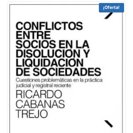
72,80 €.
69,16 €.
¡Oferta!