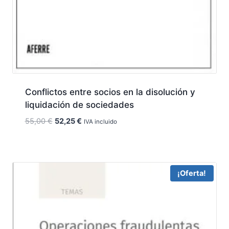
Conflictos entre socios en la disolución y
liquidación de sociedades
El
El
55,00
€
52,25
€
IVA incluido
precio
precio
original
actual
era:
es:
55,00 €.
52,25 €.
¡Oferta!