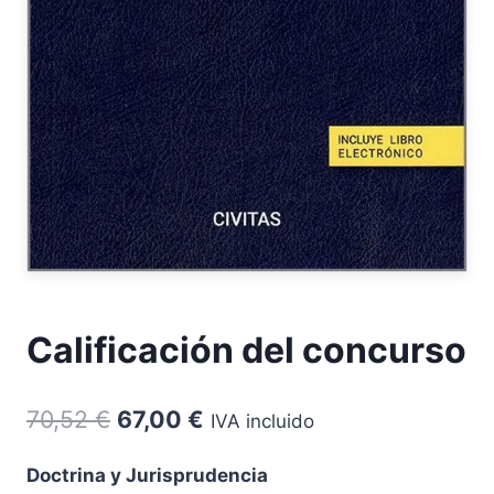
Calificación del concurso
El
El
70,52
€
67,00
€
IVA incluido
precio
precio
Doctrina y Jurisprudencia
original
actual