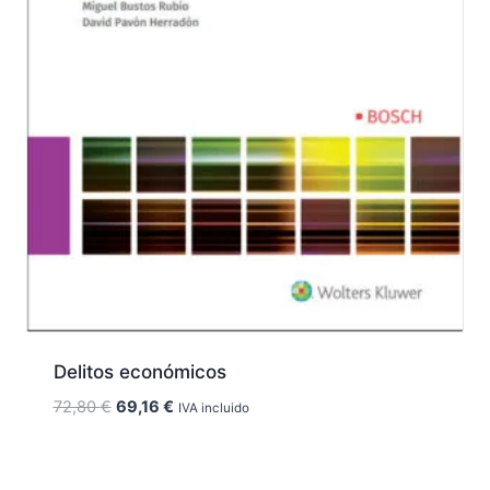
Delitos económicos
El
El
72,80
€
69,16
€
IVA incluido
precio
precio
original
actual
era:
es: