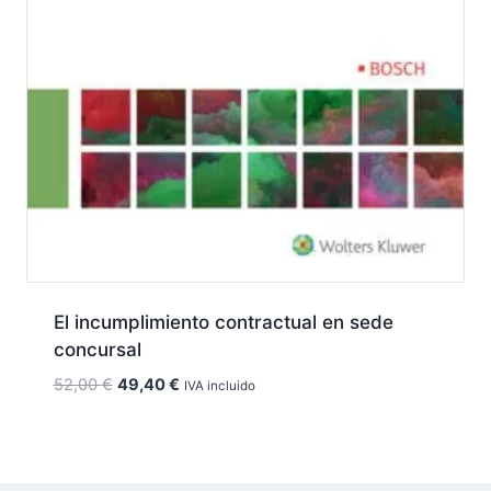
El incumplimiento contractual en sede
concursal
El
El
52,00
€
49,40
€
IVA incluido
precio
precio
original
actual
era:
es:
52,00 €.
49,40 €.