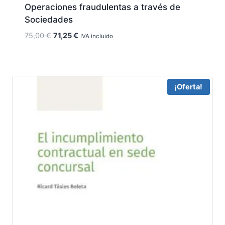
Operaciones fraudulentas a través de
Sociedades
El
El
75,00
€
71,25
€
IVA incluido
precio
precio
original
actual
era:
es:
75,00 €.
71,25 €.
¡Oferta!