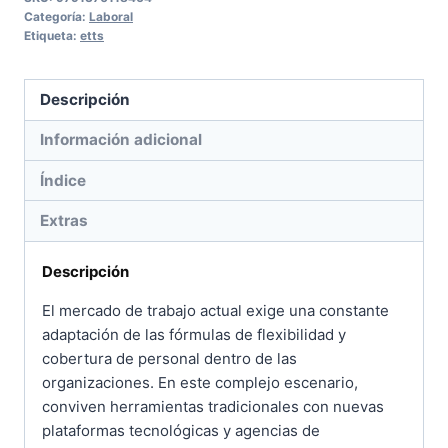
Categoría:
Laboral
temporal
Etiqueta:
etts
y
contrato
Descripción
de
puesta
Información adicional
a
Índice
disposición.
Paso
Extras
a
paso
Descripción
cantidad
El mercado de trabajo actual exige una constante
adaptación de las fórmulas de flexibilidad y
cobertura de personal dentro de las
organizaciones. En este complejo escenario,
conviven herramientas tradicionales con nuevas
plataformas tecnológicas y agencias de