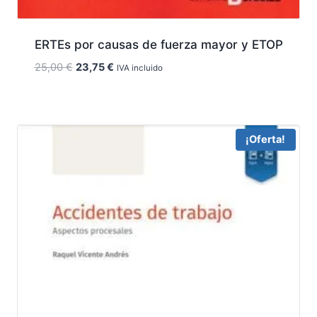
ERTEs por causas de fuerza mayor y ETOP
El
El
25,00
€
23,75
€
IVA incluido
precio
precio
original
actual
era:
es:
25,00 €.
23,75 €.
¡Oferta!