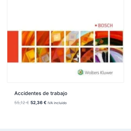
Accidentes de trabajo
El
El
55,12
€
52,36
€
IVA incluido
precio
precio
original
actual
era:
es:
55,12 €.
52,36 €.