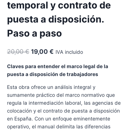
temporal y contrato de
puesta a disposición.
Paso a paso
El
El
20,00
€
19,00
€
IVA incluido
precio
precio
Claves para entender el marco legal de la
original
actual
puesta a disposición de trabajadores
era:
es:
Esta obra ofrece un análisis integral y
20,00 €.
19,00 €.
sumamente práctico del marco normativo que
regula la intermediación laboral, las agencias de
colocación y el contrato de puesta a disposición
en España
. Con un enfoque eminentemente
operativo, el manual delimita las diferencias