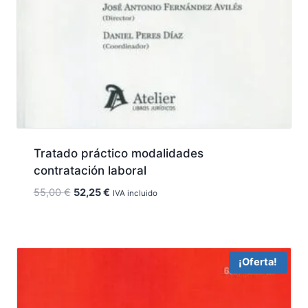
Tratado práctico modalidades
contratación laboral
El
El
55,00
€
52,25
€
IVA incluido
precio
precio
original
actual
era:
es:
55,00 €.
52,25 €.
¡Oferta!