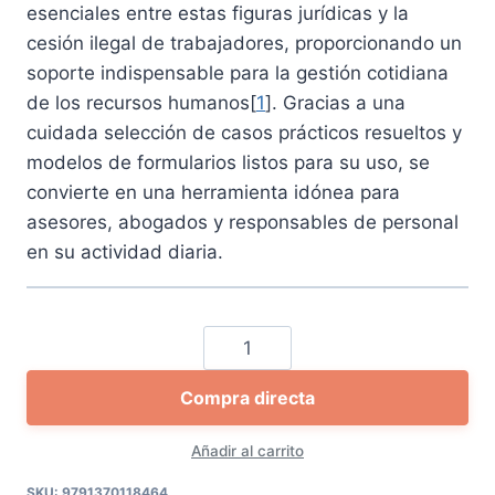
esenciales entre estas figuras jurídicas y la
cesión ilegal de trabajadores, proporcionando un
soporte indispensable para la gestión cotidiana
de los recursos humanos[
1
]. Gracias a una
cuidada selección de casos prácticos resueltos y
modelos de formularios listos para su uso, se
convierte en una herramienta idónea para
asesores, abogados y responsables de personal
en su actividad diaria
.
Agencias
de
Compra directa
colocación,
empresas
Añadir al carrito
de
trabajo
SKU:
9791370118464