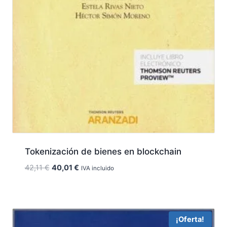
Tokenización de bienes en blockchain
El
El
42,11
€
40,01
€
IVA incluido
precio
precio
original
actual
era:
es:
42,11 €.
40,01 €.
¡Oferta!