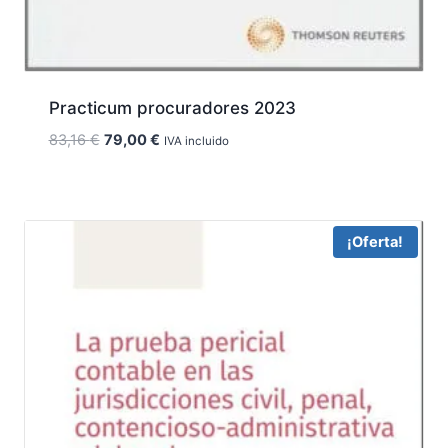
Practicum procuradores 2023
El
El
83,16
€
79,00
€
IVA incluido
precio
precio
original
actual
era:
es:
83,16 €.
79,00 €.
¡Oferta!