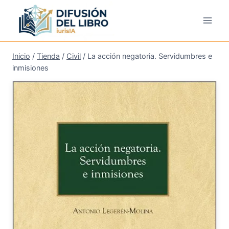
Saltar
al
contenido
Inicio
/
Tienda
/
Civil
/
La acción negatoria. Servidumbres e
inmisiones
¡Oferta!