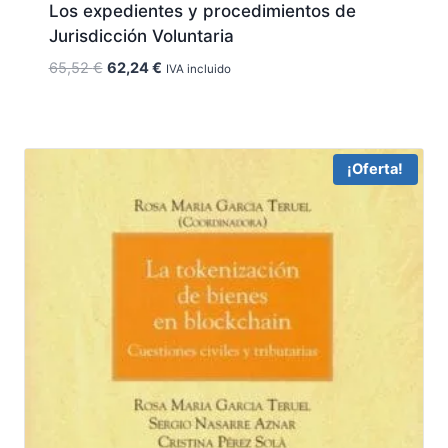
Los expedientes y procedimientos de
Jurisdicción Voluntaria
El
El
65,52
€
62,24
€
IVA incluido
precio
precio
original
actual
era:
es:
65,52 €.
62,24 €.
¡Oferta!