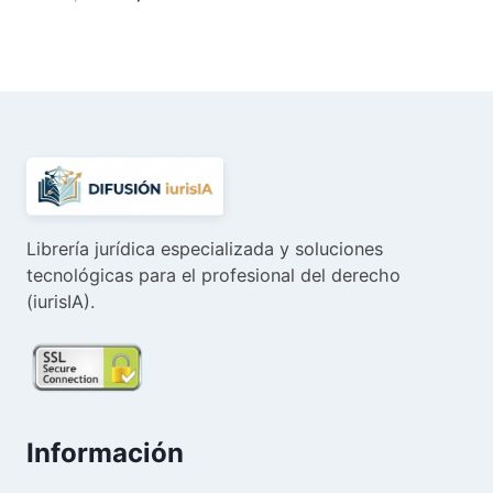
precio
precio
original
actual
era:
es:
49,92 €.
47,42 €.
Librería jurídica especializada y soluciones
tecnológicas para el profesional del derecho
(iurisIA).
Información