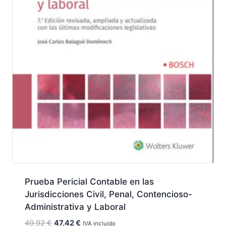
Prueba Pericial Contable en las
Jurisdicciones Civil, Penal, Contencioso-
Administrativa y Laboral
El
El
49,92
€
47,42
€
IVA incluido