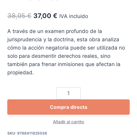
El
El
38,95
€
37,00
€
IVA incluido
precio
precio
A través de un examen profundo de la
original
actual
jurisprudencia y la doctrina, esta obra analiza
era:
es:
cómo la acción negatoria puede ser utilizada no
38,95 €.
37,00 €.
solo para desmentir derechos reales, sino
también para frenar inmisiones que afectan la
propiedad.
La
acción
Compra directa
negatoria.
Servidumbres
Añadir al carrito
e
inmisiones
SKU:
9788411625036