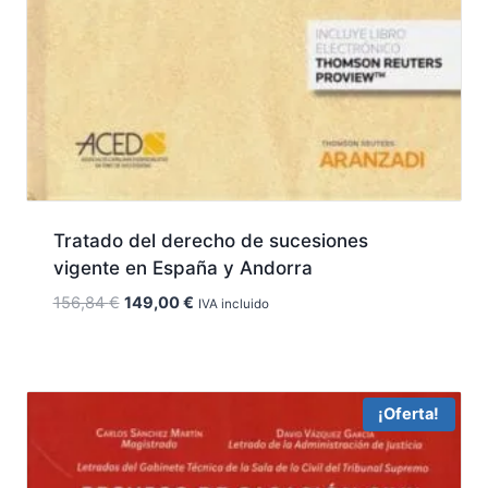
Tratado del derecho de sucesiones
vigente en España y Andorra
El
El
156,84
€
149,00
€
IVA incluido
precio
precio
original
actual
era:
es:
156,84 €.
149,00 €.
¡Oferta!