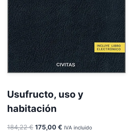
Usufructo, uso y
habitación
El
El
184,22
€
175,00
€
IVA incluido