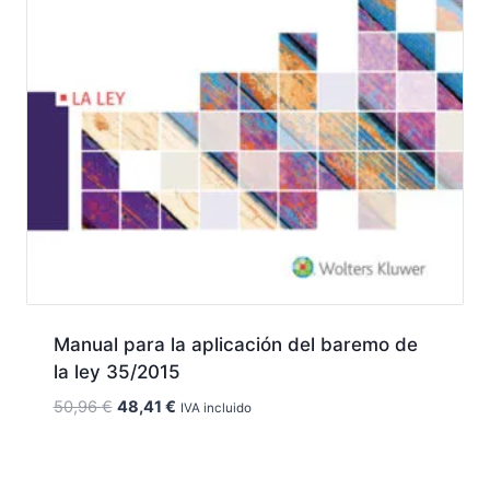
Manual para la aplicación del baremo de
la ley 35/2015
El
El
50,96
€
48,41
€
IVA incluido
precio
precio
original
actual
era:
es: