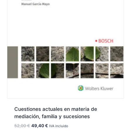
Cuestiones actuales en materia de
mediación, familia y sucesiones
El
El
52,00
€
49,40
€
IVA incluido