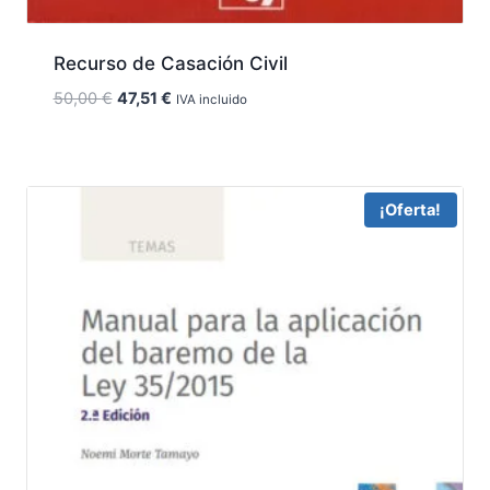
Recurso de Casación Civil
El
El
50,00
€
47,51
€
IVA incluido
precio
precio
original
actual
era:
es:
50,00 €.
47,51 €.
¡Oferta!