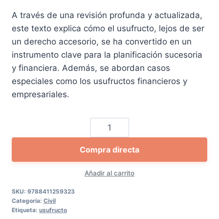
precio
precio
A través de una revisión profunda y actualizada,
original
actual
este texto explica cómo el usufructo, lejos de ser
era:
es:
un derecho accesorio, se ha convertido en un
184,22 €.
175,00 €.
instrumento clave para la planificación sucesoria
y financiera. Además, se abordan casos
especiales como los usufructos financieros y
empresariales.
Usufructo,
uso
Compra directa
y
habitación
Añadir al carrito
cantidad
SKU:
9788411259323
Categoría:
Civil
Etiqueta:
usufructo