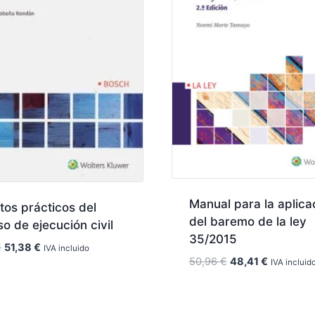
Manual para la aplica
os prácticos del
del baremo de la ley
o de ejecución civil
35/2015
El
El
€
51,38
€
IVA incluido
El
El
50,96
€
48,41
€
precio
precio
IVA incluid
precio
precio
original
actual
original
actual
era:
es:
era:
es:
54,08 €.
51,38 €.