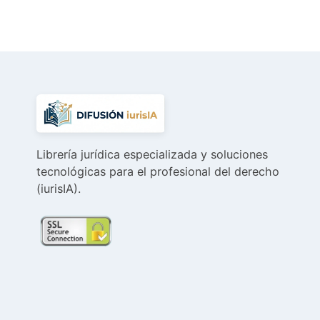
era:
es:
156,84 €.
149,00 €.
Librería jurídica especializada y soluciones
tecnológicas para el profesional del derecho
(iurisIA).