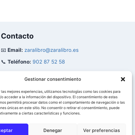
Contacto
📧
Email:
zaralibro@zaralibro.es
📞
Teléfono:
902 87 52 58
Mi Cuenta
Gestionar consentimiento
 las mejores experiencias, utilizamos tecnologías como las cookies para
👤
Acceder / Mi Cuenta
o acceder a la información del dispositivo. El consentimiento de estas
 nos permitirá procesar datos como el comportamiento de navegación o las
🛒
Ver Carrito
ones únicas en este sitio. No consentir o retirar el consentimiento, puede
tivamente a ciertas características y funciones.
ceptar
Denegar
Ver preferencias