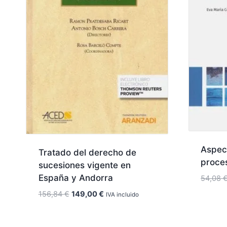
Aspect
Tratado del derecho de
proces
sucesiones vigente en
España y Andorra
54,08
El
El
156,84
€
149,00
€
IVA incluido
precio
precio
original
actual