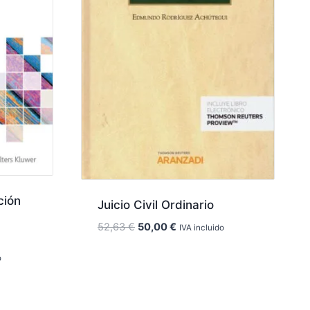
ción
Juicio Civil Ordinario
El
El
52,63
€
50,00
€
IVA incluido
precio
precio
original
actual
o
era:
es:
52,63 €.
50,00 €.