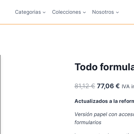
Categorias
Colecciones
Nosotros
Todo formula
El
El
81,12
€
77,06
€
IVA i
precio
prec
Actualizados a la refor
original
actu
Versión papel con acceso
era:
es:
formularios
81,12 €.
77,0