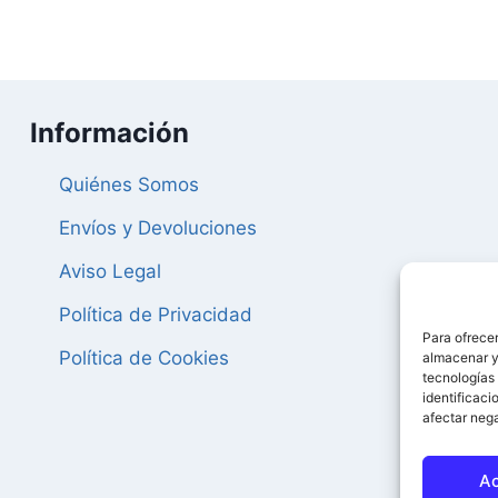
50,96 €.
48,41 €.
Información
Quiénes Somos
Envíos y Devoluciones
Aviso Legal
Política de Privacidad
Para ofrecer
Política de Cookies
almacenar y/
tecnologías
identificaci
afectar nega
A