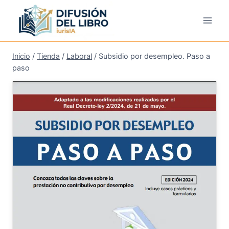
Saltar
al
contenido
Inicio
/
Tienda
/
Laboral
/
Subsidio por desempleo. Paso a
paso
¡Oferta!