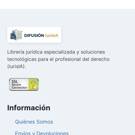
era:
es:
20,00 €.
19,00 €.
Librería jurídica especializada y soluciones
tecnológicas para el profesional del derecho
(iurisIA).
Información
Quiénes Somos
Envíos y Devoluciones