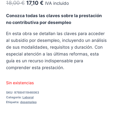
El
El
18,00
€
17,10
€
IVA incluido
precio
precio
Conozca todas las claves sobre la prestación
original
actual
no contributiva por desempleo
era:
es:
En esta obra se detallan las claves para acceder
18,00 €.
17,10 €.
al subsidio por desempleo, incluyendo un análisis
de sus modalidades, requisitos y duración. Con
especial atención a las últimas reformas, esta
guía es un recurso indispensable para
comprender esta prestación.
Sin existencias
SKU:
9788411946063
Categoría:
Laboral
Etiqueta:
desempleo