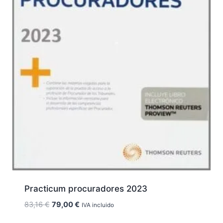
Practicum procuradores 2023
El
El
83,16
€
79,00
€
IVA incluido
precio
precio