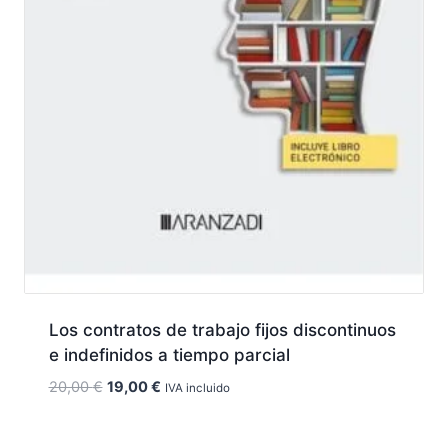
Los contratos de trabajo fijos discontinuos
e indefinidos a tiempo parcial
El
El
20,00
€
19,00
€
IVA incluido
precio
precio
original
actual