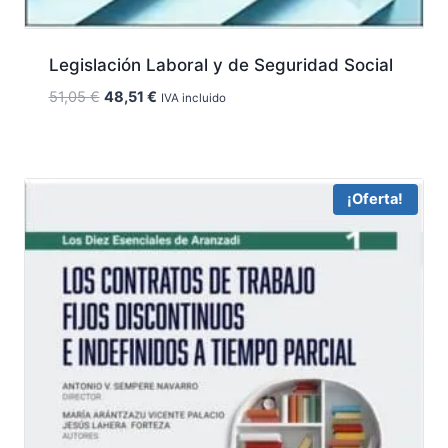
Legislación Laboral y de Seguridad Social
El
El
51,05
€
48,51
€
IVA incluido
precio
precio
original
actual
era:
es:
51,05 €.
48,51 €.
¡Oferta!