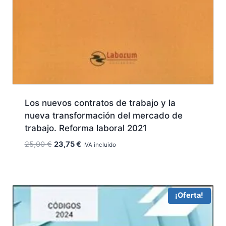
Los nuevos contratos de trabajo y la
nueva transformación del mercado de
trabajo. Reforma laboral 2021
El
El
25,00
€
23,75
€
IVA incluido
precio
precio
original
actual
era:
es:
25,00 €.
23,75 €.
¡Oferta!