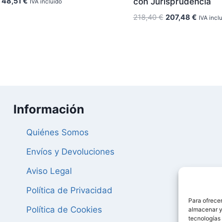
El
El
48,51
€
con Jurisprudencia
IVA incluido
precio
precio
El
El
218,40
€
207,48
€
IVA incl
original
actual
precio
precio
era:
es:
original
actual
51,05 €.
48,51 €.
era:
es:
218,40 €.
207,48 
Información
Quiénes Somos
Envíos y Devoluciones
Aviso Legal
Política de Privacidad
Para ofrecer
Política de Cookies
almacenar y/
tecnologías