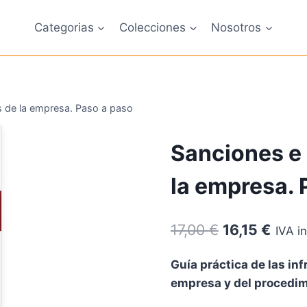
Categorias
Colecciones
Nosotros
es de la empresa. Paso a paso
Sanciones e 
la empresa. 
El
El
17,00
€
16,15
€
IVA i
precio
preci
Guía práctica de las in
original
actua
empresa y del procedim
era:
es: