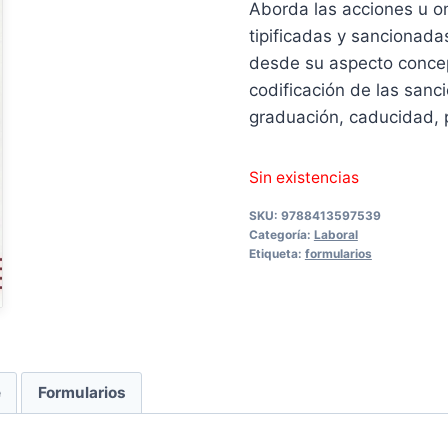
Aborda las acciones u om
17,00 €.
16,15
tipificadas y sancionada
desde su aspecto concep
codificación de las sanc
graduación, caducidad, p
Sin existencias
SKU:
9788413597539
Categoría:
Laboral
Etiqueta:
formularios
e
Formularios