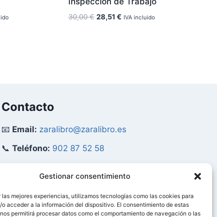
Inspección de Trabajo
El
El
30,00
€
28,51
€
uido
IVA incluido
precio
precio
original
actual
era:
es:
€.
30,00 €.
28,51 €.
Contacto
📧
Email:
zaralibro@zaralibro.es
📞
Teléfono:
902 87 52 58
Mi Cuenta
Gestionar consentimiento
 las mejores experiencias, utilizamos tecnologías como las cookies para
👤
Acceder / Mi Cuenta
o acceder a la información del dispositivo. El consentimiento de estas
 nos permitirá procesar datos como el comportamiento de navegación o las