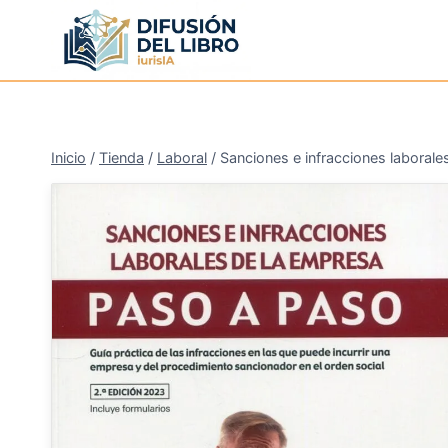
Saltar
al
contenido
Inicio
/
Tienda
/
Laboral
/
Sanciones e infracciones laboral
¡Oferta!