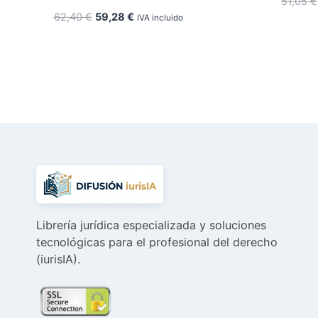
51,05
€
El
El
62,40
€
59,28
€
IVA incluido
precio
precio
original
actual
era:
es:
62,40 €.
59,28 €.
Librería jurídica especializada y soluciones
tecnológicas para el profesional del derecho
(iurisIA).