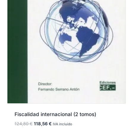
Fiscalidad internacional (2 tomos)
El
El
124,80
€
118,56
€
IVA incluido
precio
precio