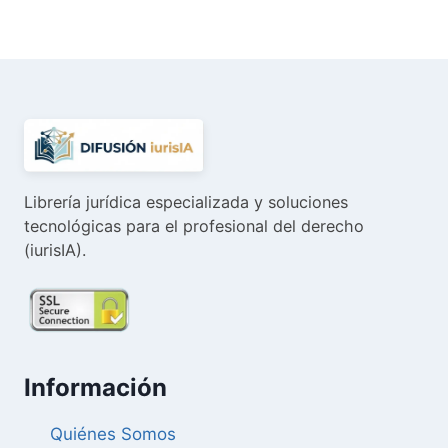
original
actual
era:
es:
124,80 €.
118,56 €.
Librería jurídica especializada y soluciones
tecnológicas para el profesional del derecho
(iurisIA).
Información
Quiénes Somos