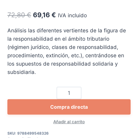
El
El
72,80
€
69,16
€
IVA incluido
precio
precio
Análisis las diferentes vertientes de la figura de
original
actual
la responsabilidad en el ámbito tributario
era:
es:
(régimen jurídico, clases de responsabilidad,
72,80 €.
69,16 €.
procedimiento, extinción, etc.), centrándose en
los supuestos de responsabilidad solidaria y
subsidiaria.
Responsables
y
Compra directa
Responsabilidad
Tributaria
Añadir al carrito
cantidad
SKU:
9788499548326