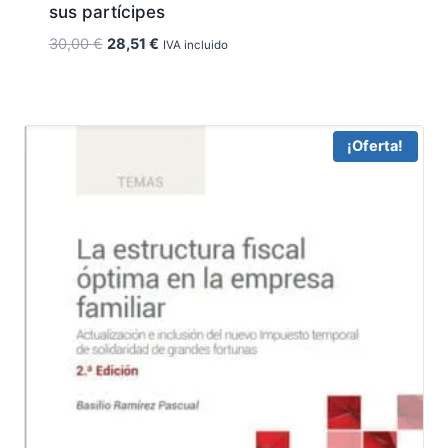
sus partícipes
El
El
30,00
€
28,51
€
IVA incluido
precio
precio
original
actual
era:
es:
30,00 €.
28,51 €.
¡Oferta!