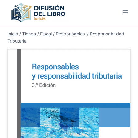
Saltar
al
contenido
Inicio
/
Tienda
/
Fiscal
/
Responsables y Responsabilidad
Tributaria
¡Oferta!