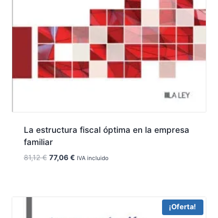
La estructura fiscal óptima en la empresa
familiar
El
El
81,12
€
77,06
€
IVA incluido
precio
precio
original
actual
era:
es:
81,12 €.
77,06 €.
¡Oferta!