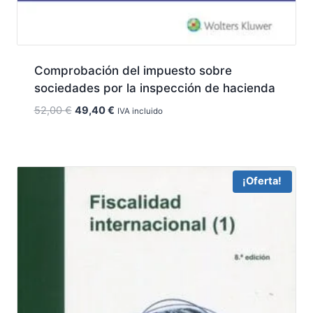
Comprobación del impuesto sobre
sociedades por la inspección de hacienda
El
El
52,00
€
49,40
€
IVA incluido
precio
precio
original
actual
era:
es:
52,00 €.
49,40 €.
¡Oferta!