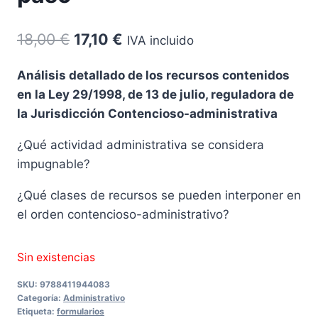
El
El
18,00
€
17,10
€
IVA incluido
precio
precio
Análisis detallado de los recursos contenidos
original
actual
en la Ley 29/1998, de 13 de julio, reguladora de
era:
es:
la Jurisdicción Contencioso-administrativa
18,00 €.
17,10 €.
¿Qué actividad administrativa se considera
impugnable?
¿Qué clases de recursos se pueden interponer en
el orden contencioso-administrativo?
Sin existencias
SKU:
9788411944083
Categoría:
Administrativo
Etiqueta:
formularios