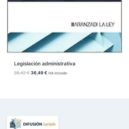
Legislación administrativa
El
El
38,42
€
36,49
€
IVA incluido
precio
precio
original
actual
era:
es:
38,42 €.
36,49 €.