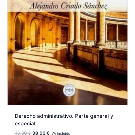
Derecho administrativo. Parte general y
especial
El
El
40,00
€
38,00
€
IVA incluido