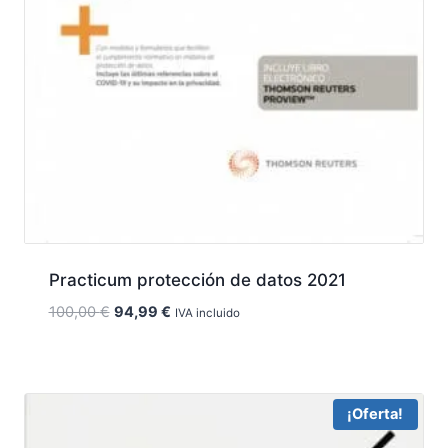
Practicum protección de datos 2021
El
El
100,00
€
94,99
€
IVA incluido
precio
precio
original
actual
era:
es:
100,00 €.
94,99 €.
¡Oferta!