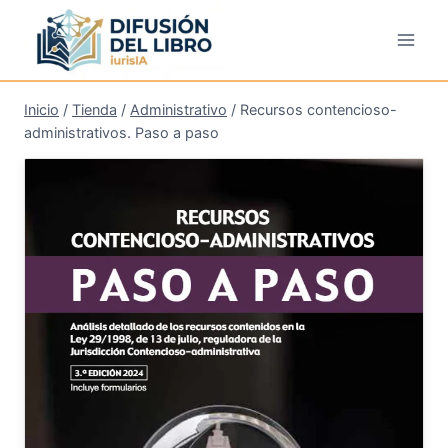
Saltar
al
contenido
Inicio
/
Tienda
/
Administrativo
/
Recursos contencioso-
administrativos. Paso a paso
¡Oferta!