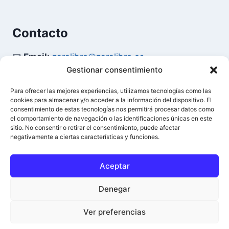
Contacto
📧
Email:
zaralibro@zaralibro.es
Gestionar consentimiento
📞
Teléfono:
902 87 52 58
Para ofrecer las mejores experiencias, utilizamos tecnologías como las
cookies para almacenar y/o acceder a la información del dispositivo. El
Mi Cuenta
consentimiento de estas tecnologías nos permitirá procesar datos como
el comportamiento de navegación o las identificaciones únicas en este
sitio. No consentir o retirar el consentimiento, puede afectar
👤
Acceder / Mi Cuenta
negativamente a ciertas características y funciones.
🛒
Ver Carrito
Aceptar
Denegar
© 2026 Difusión del Libro - Zaralibro - Todos los
0
Ver preferencias
derechos reservados.