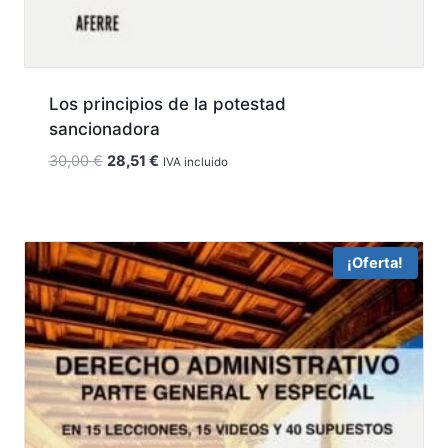
Los principios de la potestad
sancionadora
El
El
30,00
€
28,51
€
IVA incluido
precio
precio
original
actual
era:
es:
30,00 €.
28,51 €.
¡Oferta!