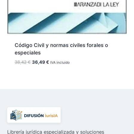
Código Civil y normas civiles forales o
especiales
El
El
38,42
€
36,49
€
IVA incluido
precio
precio
original
actual
era:
es:
38,42 €.
36,49 €.
Librería jurídica especializada y soluciones