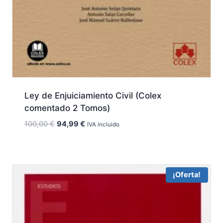
Ley de Enjuiciamiento Civil (Colex
comentado 2 Tomos)
El
El
100,00
€
94,99
€
IVA incluido
precio
precio
original
actual
era:
es:
100,00 €.
94,99 €.
¡Oferta!