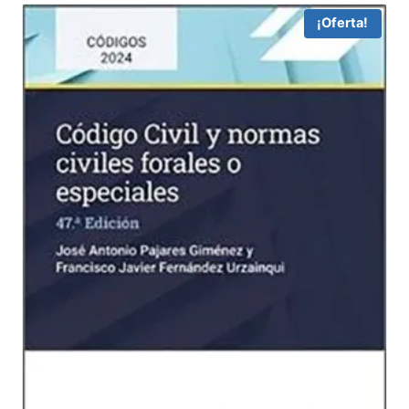
49,92 €.
47,42 €.
¡Oferta!