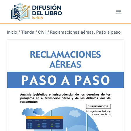
Saltar
al
contenido
Inicio
/
Tienda
/
Civil
/
Reclamaciones aéreas. Paso a paso
¡Oferta!