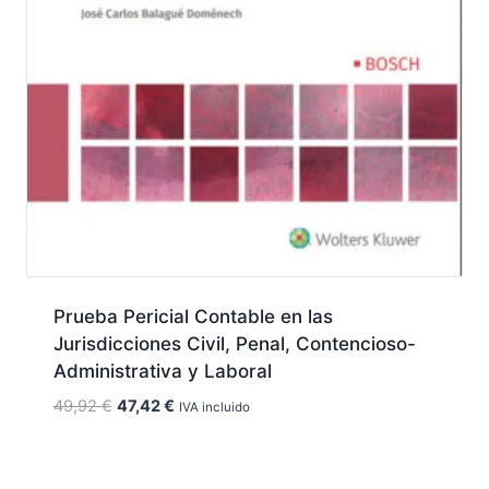
Prueba Pericial Contable en las
Jurisdicciones Civil, Penal, Contencioso-
Administrativa y Laboral
El
El
49,92
€
47,42
€
IVA incluido
precio
precio
original
actual
era:
es: