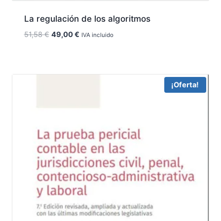
La regulación de los algoritmos
El
El
51,58
€
49,00
€
IVA incluido
precio
precio
original
actual
era:
es:
51,58 €.
49,00 €.
¡Oferta!