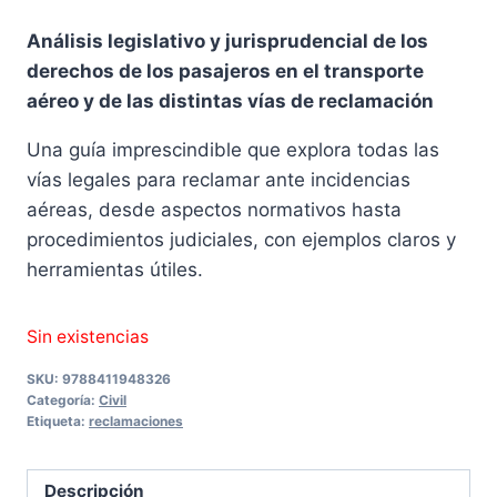
precio
precio
Análisis legislativo y jurisprudencial de los
original
actual
derechos de los pasajeros en el transporte
era:
es:
aéreo y de las distintas vías de reclamación
19,00 €.
18,05 €.
Una guía imprescindible que explora todas las
vías legales para reclamar ante incidencias
aéreas, desde aspectos normativos hasta
procedimientos judiciales, con ejemplos claros y
herramientas útiles.
Sin existencias
SKU:
9788411948326
Categoría:
Civil
Etiqueta:
reclamaciones
Descripción