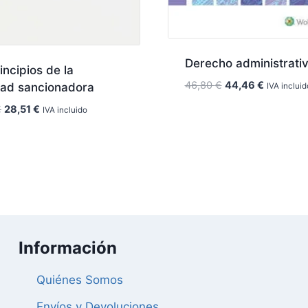
Derecho administrativ
incipios de la
El
El
46,80
€
44,46
€
tad sancionadora
IVA incluid
precio
precio
El
El
€
28,51
€
IVA incluido
original
actual
precio
precio
era:
es:
original
actual
46,80 €.
44,46 €.
era:
es:
30,00 €.
28,51 €.
Información
Quiénes Somos
Envíos y Devoluciones