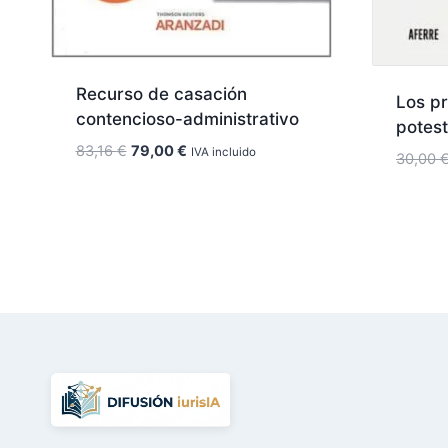
Recurso de casación
Los pr
contencioso-administrativo
potes
El
El
83,16
€
79,00
€
IVA incluido
30,00
precio
precio
original
actual
era:
es:
83,16 €.
79,00 €.