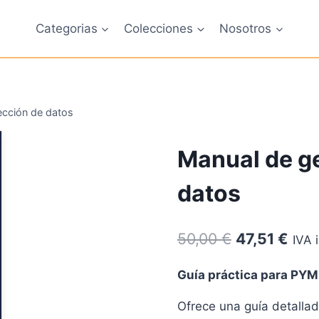
Categorias
Colecciones
Nosotros
ección de datos
Manual de ge
datos
El
El
50,00
€
47,51
€
IVA 
precio
prec
Guía práctica para PY
original
actu
Ofrece una guía detalla
era:
es: