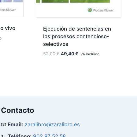
o vivo
Ejecución de sentencias en
los procesos contencioso-
o
selectivos
El
El
52,00
€
49,40
€
IVA incluido
precio
precio
original
actual
era:
es:
52,00 €.
49,40 €.
Contacto
📧
Email:
zaralibro@zaralibro.es
📞
Teléfono:
902 87 52 58