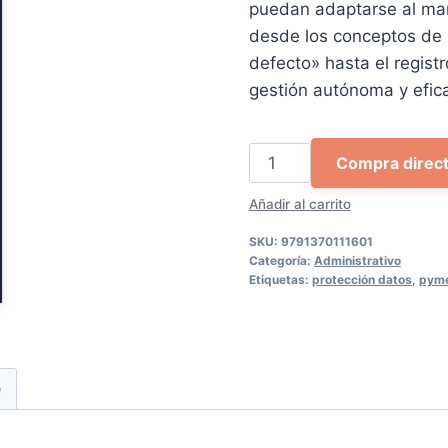
puedan adaptarse al mar
50,00 €.
47,5
desde los conceptos de 
defecto» hasta el regist
gestión autónoma y efic
Manual
Compra direc
de
Añadir al carrito
gestión
de
SKU:
9791370111601
protección
Categoría:
Administrativo
Etiquetas:
protección datos
,
pym
de
datos
cantidad
e