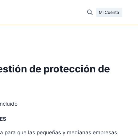
Mi Cuenta
stión de protección de
incluido
io
MES
al
da para que las pequeñas y medianas empresas