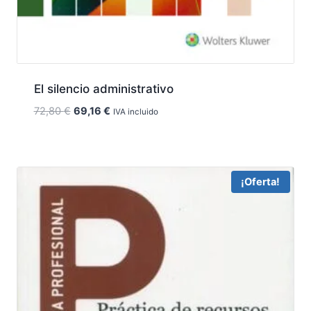
El silencio administrativo
El
El
72,80
€
69,16
€
IVA incluido
precio
precio
original
actual
era:
es:
72,80 €.
69,16 €.
¡Oferta!