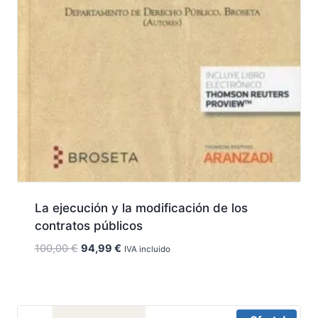
La ejecución y la modificación de los
contratos públicos
El
El
100,00
€
94,99
€
IVA incluido
precio
precio
original
actual
era:
es:
100,00 €.
94,99 €.