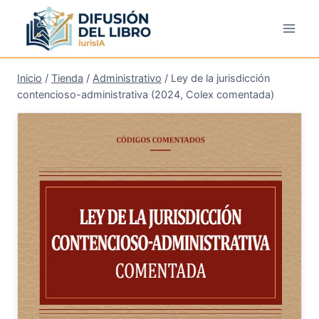
Saltar
al
contenido
Inicio
/
Tienda
/
Administrativo
/
Ley de la jurisdicción
contencioso-administrativa (2024, Colex comentada)
¡Oferta!