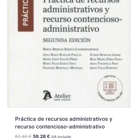
Práctica de recursos administrativos y
recurso contencioso-administrativo
El
El
62,40
€
59,28
€
IVA incluido