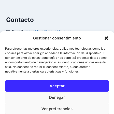
Contacto
📧
Email:
zaralibro@zaralibro.es
Gestionar consentimiento
📞
Teléfono:
902 87 52 58
Para ofrecer las mejores experiencias, utilizamos tecnologías como las
cookies para almacenar y/o acceder a la información del dispositivo. El
Mi Cuenta
consentimiento de estas tecnologías nos permitirá procesar datos como
el comportamiento de navegación o las identificaciones únicas en este
sitio. No consentir o retirar el consentimiento, puede afectar
👤
Acceder / Mi Cuenta
negativamente a ciertas características y funciones.
🛒
Ver Carrito
Aceptar
Denegar
© 2026 Difusión del Libro - Zaralibro - Todos los
0
Ver preferencias
derechos reservados.