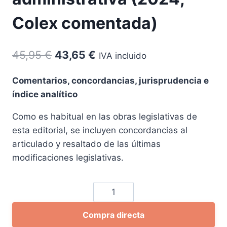
Colex comentada)
El
El
45,95
€
43,65
€
IVA incluido
precio
precio
Comentarios, concordancias, jurisprudencia e
original
actual
índice analítico
era:
es:
Como es habitual en las obras legislativas de
45,95 €.
43,65 €.
esta editorial, se incluyen concordancias al
articulado y resaltado de las últimas
modificaciones legislativas.
Ley
de
Compra directa
la