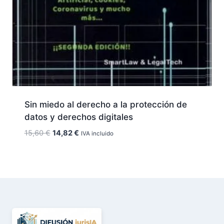
Sin miedo al derecho a la protección de
datos y derechos digitales
El
El
15,60
€
14,82
€
IVA incluido
precio
precio
original
actual
era:
es:
15,60 €.
14,82 €.