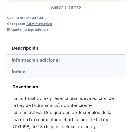
jurisdicción
Añadir al carrito
contencioso-
administrativa
SKU:
9788411944946
Categoría:
Administrativo
(2024,
Etiqueta:
jurisprudencia
Colex
comentada)
Descripción
cantidad
Información adicional
Índice
Descripción
La Editorial Colex presenta una nueva edición de
la Ley de la Jurisdicción Contencioso-
administrativa. Dos grandes profesionales de la
materia han comentado el articulado de la Ley
29/1998, de 13 de julio, seleccionando y