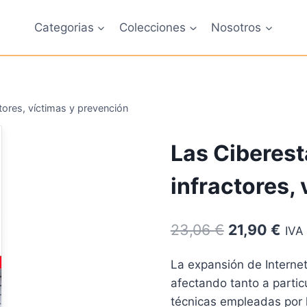
Categorias
Colecciones
Nosotros
tores, víctimas y prevención
Las Ciberest
infractores,
El
El
23,06
€
21,90
€
IVA 
precio
pre
La expansión de Internet 
original
act
afectando tanto a parti
era:
es:
técnicas empleadas por l