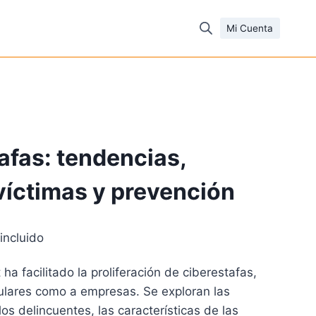
Mi Cuenta
afas: tendencias,
 víctimas y prevención
incluido
cio
ha facilitado la proliferación de ciberestafas,
ual
culares como a empresas. Se exploran las
os delincuentes, las características de las