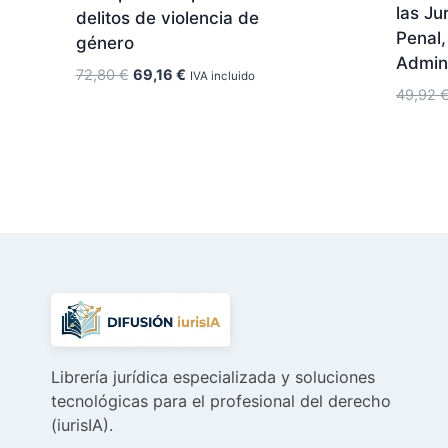
las Ju
delitos de violencia de
Penal
género
Admini
El
El
72,80
€
69,16
€
IVA incluido
49,92
precio
precio
original
actual
era:
es:
72,80 €.
69,16 €.
Librería jurídica especializada y soluciones
tecnológicas para el profesional del derecho
(iurisIA).