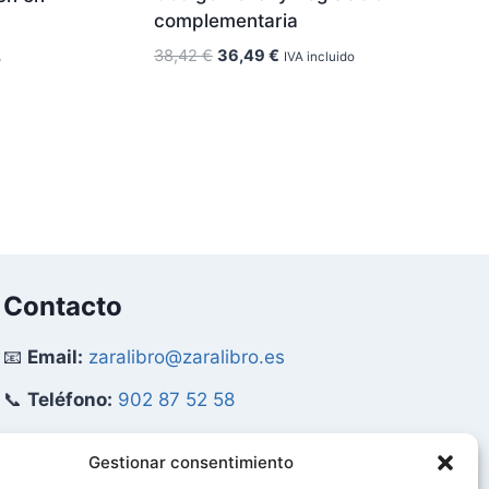
complementaria
El
El
38,42
€
36,49
€
IVA incluido
o
precio
precio
original
actual
era:
es:
38,42 €.
36,49 €.
Contacto
📧
Email:
zaralibro@zaralibro.es
📞
Teléfono:
902 87 52 58
Mi Cuenta
Gestionar consentimiento