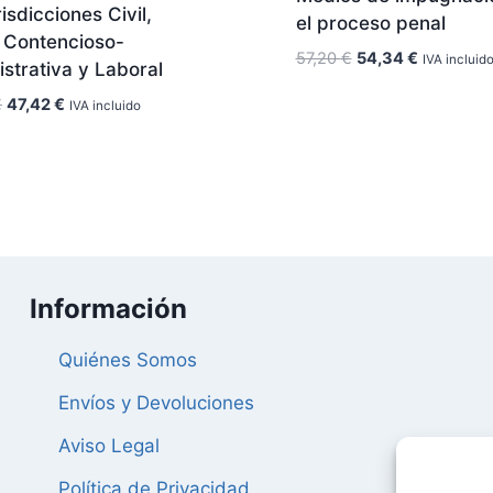
risdicciones Civil,
el proceso penal
, Contencioso-
El
El
57,20
€
54,34
€
IVA incluid
strativa y Laboral
precio
precio
El
El
€
47,42
€
original
actual
IVA incluido
precio
precio
era:
es:
original
actual
57,20 €.
54,34 €.
era:
es:
49,92 €.
47,42 €.
Información
Quiénes Somos
Envíos y Devoluciones
Aviso Legal
Política de Privacidad