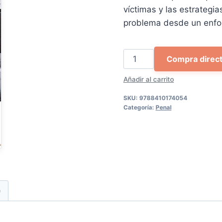
23,06 €.
21,
víctimas y las estrategi
problema desde un enfoq
Las
Compra direc
Ciberestafas:
Añadir al carrito
tendencias,
infractores,
SKU:
9788410174054
víctimas
Categoría:
Penal
y
prevención
cantidad
e